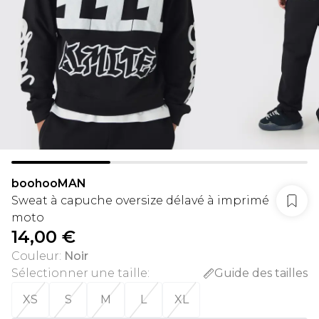
boohooMAN
Sweat à capuche oversize délavé à imprimé
moto
14,00 €
Couleur
:
Noir
Sélectionner une taille
:
Guide des tailles
XS
S
M
L
XL