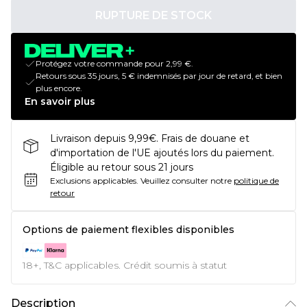
RUPTURE DE STOCK
Protégez votre commande pour 2,99 €.
Retours sous 35 jours, 5 € indemnisés par jour de retard, et bien
plus encore.
En savoir plus
Livraison depuis 9,99€. Frais de douane et
d'importation de l'UE ajoutés lors du paiement.
Éligible au retour sous 21 jours
Exclusions applicables.
Veuillez consulter notre
politique de
retour
Options de paiement flexibles disponibles
18+, T&C applicables. Crédit soumis à statut
Description