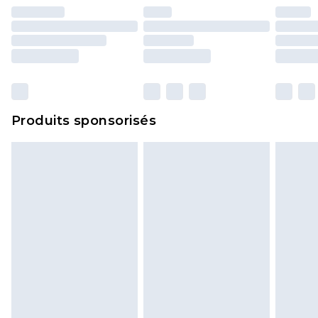
essayées en intérieur. Les articles pour la maison,
y compris le linge de lit, les matelas, les
surmatelas et les oreillers, doivent être inutilisés
et dans leur emballage d'origine non ouvert. Ceci
n'affecte pas vos droits statutaires.
Cliquez
ici
pour consulter l'intégralité de notre
Produits sponsorisés
politique de retour.