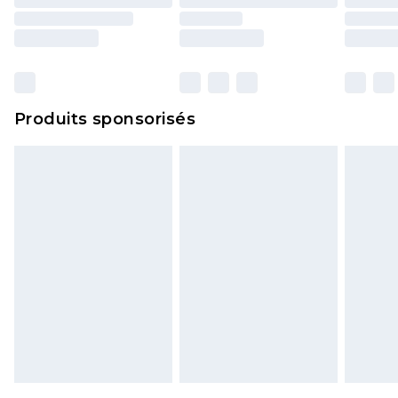
y compris le linge de lit, les matelas, les
surmatelas et les oreillers, doivent être inutilisés
et dans leur emballage d'origine non ouvert. Ceci
n'affecte pas vos droits statutaires.
Cliquez
ici
pour consulter l'intégralité de notre
Produits sponsorisés
politique de retour.