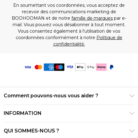
En soumettant vos coordonnées, vous acceptez de
recevoir des communications marketing de
BOOHOOMAN et de notre
famille de marques
par e-
mail. Vous pouvez vous désabonner à tout moment.
Vous consentez également à l'utilisation de vos
coordonnées conformément à notre
Politique de
confidentialité.
Comment pouvons-nous vous aider ?
Foire Aux Questions
INFORMATION
Contactez-nous
Conditions générales – Mise à jour juin 2026
Suivre et retourner ma commande
QUI SOMMES-NOUS ?
Conditions d'utilisation