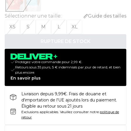
Sélectionner une taille
:
Guide des tailles
XS
S
M
L
XL
RUPTURE DE STOCK
Protégez votre commande pour 2,99 €.
Retours sous 35 jours, 5 € indemnisés par jour de retard, et bien
plus encore.
En savoir plus
Livraison depuis 9,99€. Frais de douane et
d'importation de l'UE ajoutés lors du paiement.
Éligible au retour sous 21 jours
Exclusions applicables.
Veuillez consulter notre
politique de
retour