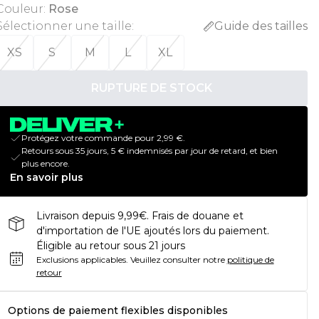
Couleur
:
Rose
Sélectionner une taille
:
Guide des tailles
XS
S
M
L
XL
RUPTURE DE STOCK
Protégez votre commande pour 2,99 €.
Retours sous 35 jours, 5 € indemnisés par jour de retard, et bien
plus encore.
En savoir plus
Livraison depuis 9,99€. Frais de douane et
d'importation de l'UE ajoutés lors du paiement.
Éligible au retour sous 21 jours
Exclusions applicables.
Veuillez consulter notre
politique de
retour
Options de paiement flexibles disponibles