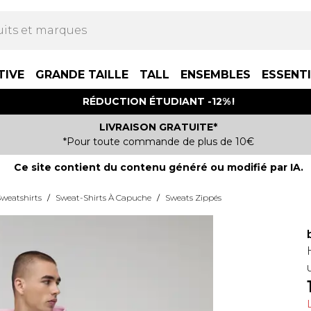
TIVE
GRANDE TAILLE
TALL
ENSEMBLES
ESSENT
RÉDUCTION ÉTUDIANT -12% !
LIVRAISON GRATUITE*
*Pour toute commande de plus de 10€
Ce site contient du contenu généré ou modifié par IA.
weatshirts
/
Sweat-Shirts À Capuche
/
Sweats Zippés