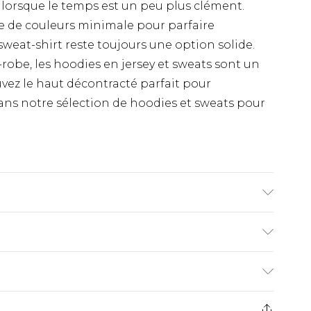
 lorsque le temps est un peu plus clément.
e de couleurs minimale pour parfaire
sweat-shirt reste toujours une option solide.
obe, les hoodies en jersey et sweats sont un
uvez le haut décontracté parfait pour
ans notre sélection de hoodies et sweats pour
le mesure 6'1 et porte la taille UK M/32
€9.99
ez de 21 jours à compter de la réception pour
€18.99