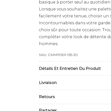
basique à porter seul au quotidien
Lorsque vous souhaitez une palett
facilement votre tenue, choisir un 
Incontournables dans votre garde-r
choix sûr pour toute occasion. Tro
compléter votre look de détente d
hommes.
SKU:
CMM19501-155-30
Détails Et Entretien Du Produit
60 % coton, 40 % polyester. Le modè
Livraison
Livraison standard France
Retours
Jusqu’à 6 jours ouvrables
Un problème survient ? Vous dispos
Partager
Livraison expresse France