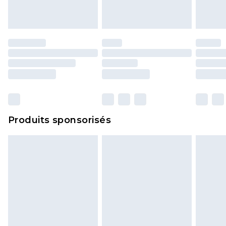
portés, non lavés et porter leurs étiquettes
d'origine. Les chaussures doivent également être
essayées en intérieur. Les articles pour la maison,
y compris le linge de lit, les matelas, les
surmatelas et les oreillers, doivent être inutilisés
et dans leur emballage d'origine non ouvert. Ceci
n'affecte pas vos droits statutaires.
Cliquez
ici
pour consulter l'intégralité de notre
Produits sponsorisés
politique de retour.