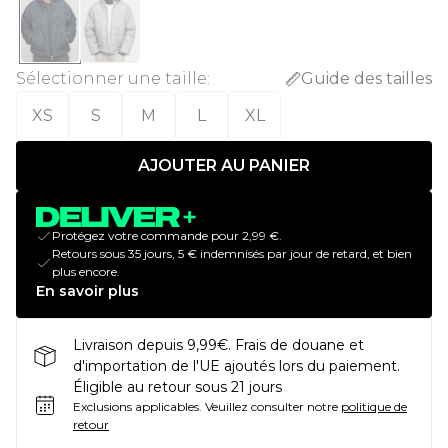
Sélectionner une taille
:
Guide des tailles
XS
S
M
L
XL
AJOUTER AU PANIER
Protégez votre commande pour 2,99 €.
Retours sous 35 jours, 5 € indemnisés par jour de retard, et bien
plus encore.
En savoir plus
Livraison depuis 9,99€. Frais de douane et
d'importation de l'UE ajoutés lors du paiement.
Éligible au retour sous 21 jours
Exclusions applicables.
Veuillez consulter notre
politique de
retour