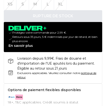
XS
S
M
L
XL
RUPTURE DE STOCK
Protégez votre commande pour 2,99 €.
Retours sous 35 jours, 5 € indemnisés par jour de retard, et bien
plus encore.
En savoir plus
Livraison depuis 9,99€. Frais de douane et
d'importation de l'UE ajoutés lors du paiement.
Éligible au retour sous 21 jours
Exclusions applicables.
Veuillez consulter notre
politique de
retour
Options de paiement flexibles disponibles
18+, T&C applicables. Crédit soumis à statut