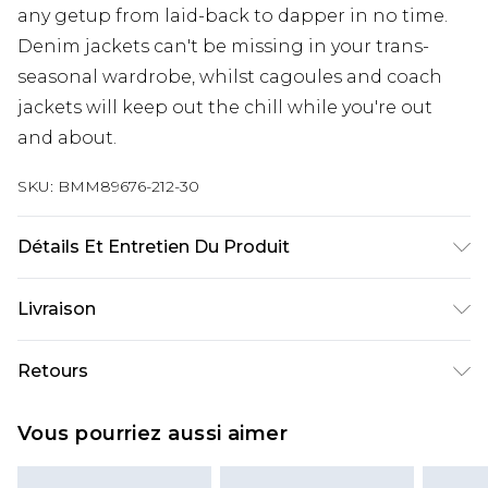
any getup from laid-back to dapper in no time.
Denim jackets can't be missing in your trans-
seasonal wardrobe, whilst cagoules and coach
jackets will keep out the chill while you're out
and about.
SKU:
BMM89676-212-30
Détails Et Entretien Du Produit
100% Polyester. Model is 6'1 & wears UK size M/32
Livraison
Livraison standard France
€9.99
Retours
Jusqu’à 6 jours ouvrables
Un problème survient ? Vous disposez de 21 jours
Livraison expresse France
€18.99
Vous pourriez aussi aimer
à compter de la réception pour nous retourner
Jusqu’à 3 jours ouvrables
un article.