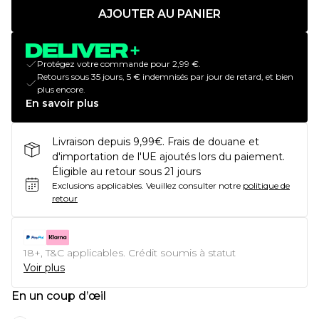
AJOUTER AU PANIER
Protégez votre commande pour 2,99 €.
Retours sous 35 jours, 5 € indemnisés par jour de retard, et bien
plus encore.
En savoir plus
Livraison depuis 9,99€. Frais de douane et
d'importation de l'UE ajoutés lors du paiement.
Éligible au retour sous 21 jours
Exclusions applicables.
Veuillez consulter notre
politique de
retour
18+, T&C applicables. Crédit soumis à statut
Voir plus
En un coup d’œil