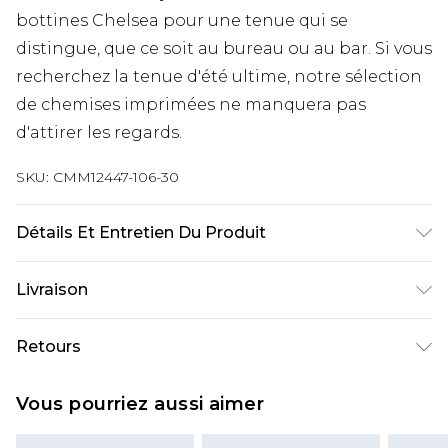
bottines Chelsea pour une tenue qui se
distingue, que ce soit au bureau ou au bar. Si vous
recherchez la tenue d'été ultime, notre sélection
de chemises imprimées ne manquera pas
d'attirer les regards.
SKU:
CMM12447-106-30
Détails Et Entretien Du Produit
40 % Polyester, 30 % Acrylique, 30 % Coton. Le
Livraison
mannequin mesure 1,85 m et porte une taille
M/32 (UK)
Livraison standard France
€9.99
Retours
Jusqu’à 6 jours ouvrables
Un problème survient ? Vous disposez de 21 jours
Livraison expresse France
€18.99
Vous pourriez aussi aimer
à compter de la réception pour nous retourner
Jusqu’à 3 jours ouvrables
un article.