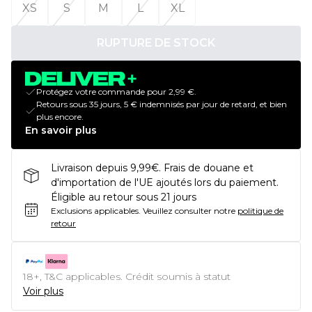
XS
S
M
L
XL
RUPTURE DE STOCK
Protégez votre commande pour 2,99 €.
Retours sous 35 jours, 5 € indemnisés par jour de retard, et bien
plus encore.
En savoir plus
Livraison depuis 9,99€. Frais de douane et
d'importation de l'UE ajoutés lors du paiement.
Éligible au retour sous 21 jours
Exclusions applicables.
Veuillez consulter notre
politique de
retour
18+, T&C applicables. Crédit soumis à statut
Voir plus