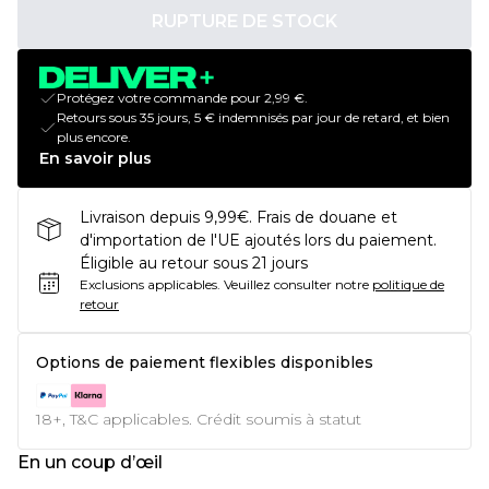
RUPTURE DE STOCK
Protégez votre commande pour 2,99 €.
Retours sous 35 jours, 5 € indemnisés par jour de retard, et bien
plus encore.
En savoir plus
Livraison depuis 9,99€. Frais de douane et
d'importation de l'UE ajoutés lors du paiement.
Éligible au retour sous 21 jours
Exclusions applicables.
Veuillez consulter notre
politique de
retour
Options de paiement flexibles disponibles
18+, T&C applicables. Crédit soumis à statut
En un coup d’œil