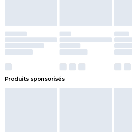
Les chaussures et/ou vêtements doivent être non
portés, non lavés et porter leurs étiquettes
d'origine. Les chaussures doivent également être
essayées en intérieur. Les articles pour la maison,
y compris le linge de lit, les matelas, les
surmatelas et les oreillers, doivent être inutilisés
et dans leur emballage d'origine non ouvert. Ceci
n'affecte pas vos droits statutaires.
Cliquez
ici
pour consulter l'intégralité de notre
Produits sponsorisés
politique de retour.