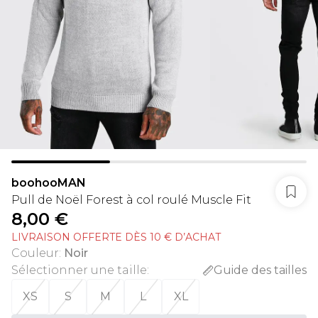
boohooMAN
Pull de Noël Forest à col roulé Muscle Fit
8,00 €
LIVRAISON OFFERTE DÈS 10 € D’ACHAT
Couleur
:
Noir
Sélectionner une taille
:
Guide des tailles
XS
S
M
L
XL