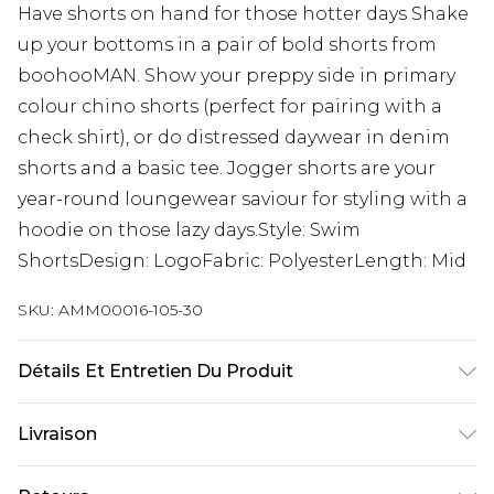
Have shorts on hand for those hotter days Shake
up your bottoms in a pair of bold shorts from
boohooMAN. Show your preppy side in primary
colour chino shorts (perfect for pairing with a
check shirt), or do distressed daywear in denim
shorts and a basic tee. Jogger shorts are your
year-round loungewear saviour for styling with a
hoodie on those lazy days.Style: Swim
ShortsDesign: LogoFabric: PolyesterLength: Mid
SKU:
AMM00016-105-30
Détails Et Entretien Du Produit
50% POLYESTER AND 50% COTTON MODEL IS 6'1"
Livraison
AND WEARS SIZE M
Livraison standard France
€9.99