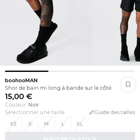
boohooMAN
Shor de bain mi long à bande sur le côté
15,00 €
Couleur
:
Noir
Sélectionner une taille
:
Guide des tailles
XS
S
M
L
XL
RUPTURE DE STOCK