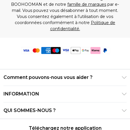
BOOHOOMAN et de notre
famille de marques
par e-
mail. Vous pouvez vous désabonner à tout moment.
Vous consentez également à l'utilisation de vos
coordonnées conformément à notre
Politique de
confidentialité.
Comment pouvons-nous vous aider ?
Foire Aux Questions
INFORMATION
Contactez-nous
Conditions générales – Mise à jour juin 2026
Suivre et retourner ma commande
QUI SOMMES-NOUS ?
Conditions d'utilisation
Options de livraison
Relations avec les investisseurs
Solde de la carte cadeau
Politique de retours – Mise à jour mai 2026
Téléchargez notre application