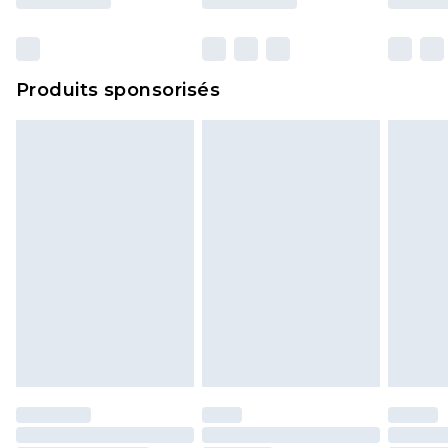
et dans leur emballage d'origine non ouvert. Ceci
n'affecte pas vos droits statutaires.
Cliquez
ici
pour consulter l'intégralité de notre
Produits sponsorisés
politique de retour.