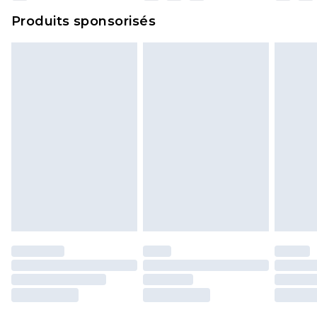
Cliquez
ici
pour consulter l'intégralité de notre
Produits sponsorisés
politique de retour.