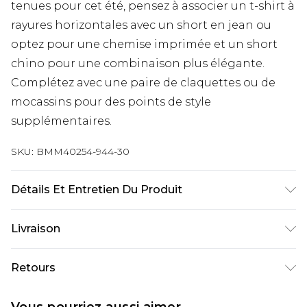
tenues pour cet été, pensez à associer un t-shirt à
rayures horizontales avec un short en jean ou
optez pour une chemise imprimée et un short
chino pour une combinaison plus élégante.
Complétez avec une paire de claquettes ou de
mocassins pour des points de style
supplémentaires.
SKU:
BMM40254-944-30
Détails Et Entretien Du Produit
100% polyester. Le mannequin mesure 1m85 et
Livraison
porte une taille M.
Livraison standard France
€9.99
Retours
Jusqu’à 6 jours ouvrables
Un problème survient ? Vous disposez de 21 jours
Livraison expresse France
€18.99
Vous pourriez aussi aimer