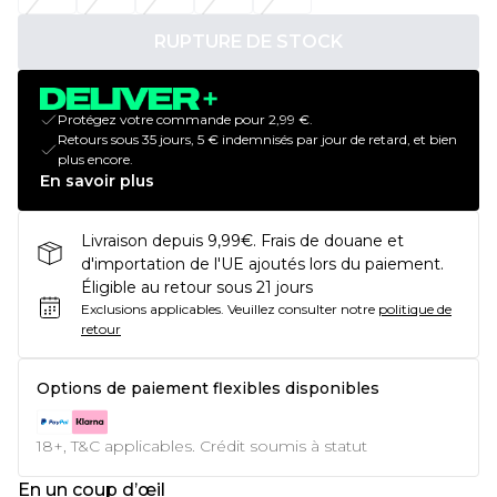
RUPTURE DE STOCK
Protégez votre commande pour 2,99 €.
Retours sous 35 jours, 5 € indemnisés par jour de retard, et bien
plus encore.
En savoir plus
Livraison depuis 9,99€. Frais de douane et
d'importation de l'UE ajoutés lors du paiement.
Éligible au retour sous 21 jours
Exclusions applicables.
Veuillez consulter notre
politique de
retour
Options de paiement flexibles disponibles
18+, T&C applicables. Crédit soumis à statut
En un coup d’œil