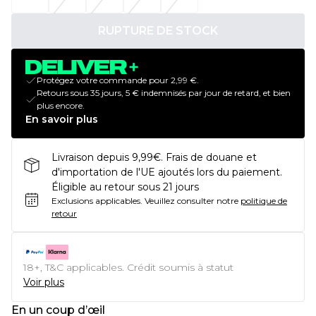
RUPTURE DE STOCK
Protégez votre commande pour 2,99 €.
Retours sous 35 jours, 5 € indemnisés par jour de retard, et bien
plus encore.
En savoir plus
Livraison depuis 9,99€. Frais de douane et
d'importation de l'UE ajoutés lors du paiement.
Éligible au retour sous 21 jours
Exclusions applicables.
Veuillez consulter notre
politique de
retour
18+, T&C applicables. Crédit soumis à statut
Voir plus
En un coup d’œil