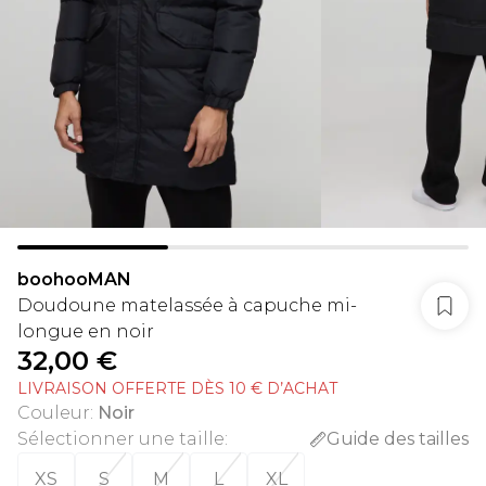
boohooMAN
Doudoune matelassée à capuche mi-
longue en noir
32,00 €
LIVRAISON OFFERTE DÈS 10 € D’ACHAT
Couleur
:
Noir
Sélectionner une taille
:
Guide des tailles
XS
S
M
L
XL