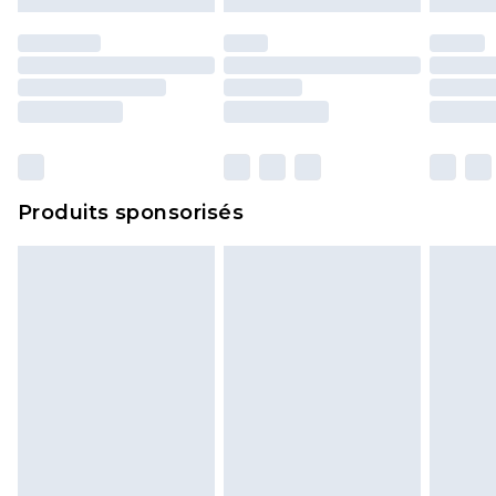
d'origine. Les chaussures doivent également être
essayées en intérieur. Les articles pour la maison,
y compris le linge de lit, les matelas, les
surmatelas et les oreillers, doivent être inutilisés
et dans leur emballage d'origine non ouvert. Ceci
n'affecte pas vos droits statutaires.
Cliquez
ici
pour consulter l'intégralité de notre
Produits sponsorisés
politique de retour.