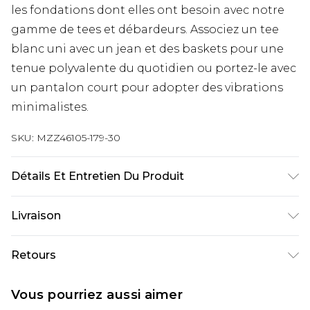
les fondations dont elles ont besoin avec notre
gamme de tees et débardeurs. Associez un tee
blanc uni avec un jean et des baskets pour une
tenue polyvalente du quotidien ou portez-le avec
un pantalon court pour adopter des vibrations
minimalistes.
SKU:
MZZ46105-179-30
Détails Et Entretien Du Produit
100% Coton, Le Mannequin Mesure 1m85 Et Porte
Livraison
Une Taille M
Livraison standard France
€9.99
Retours
Jusqu’à 6 jours ouvrables
Un problème survient ? Vous disposez de 21 jours
Livraison expresse France
€18.99
Vous pourriez aussi aimer
à compter de la réception pour nous retourner
Jusqu’à 3 jours ouvrables