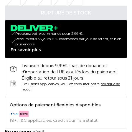
RUPTURE DE STOCK
Protégez votre commande pour 2,99 €.
Retours sous 35 jours, 5 € indemnisés par jour de retard, et bien
plus encore.
En savoir plus
Livraison depuis 9,99€. Frais de douane et
d'importation de l'UE ajoutés lors du paiement.
Éligible au retour sous 21 jours
Exclusions applicables.
Veuillez consulter notre
politique de
retour
Options de paiement flexibles disponibles
18+, T&C applicables. Crédit soumis à statut
En un coup d’œil