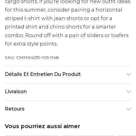
cargo shorts. If you're looking for new outfit ideas
for this summer, consider pairing a horizontal
striped t-shirt with jean shorts or opt for a
printed shirt and chino shorts for a smarter
combo. Round off with a pair of sliders or loafers
for extra style points.
SKU:
CMM04259-105-1148
Détails Et Entretien Du Produit
92% Polyester, 8% Elastane/Spandex Machine
Livraison
wash at 30°C synthetic cycle, do not bleach, do
not tumble dry, iron when clean only, do not dry
Livraison standard France
€9.99
Retours
clean, keep away from fire. Model is 6'1 & wears UK
Jusqu’à 6 jours ouvrables
size M/32
Un problème survient ? Vous disposez de 21 jours
Livraison expresse France
€18.99
Vous pourriez aussi aimer
à compter de la réception pour nous retourner
Jusqu’à 3 jours ouvrables