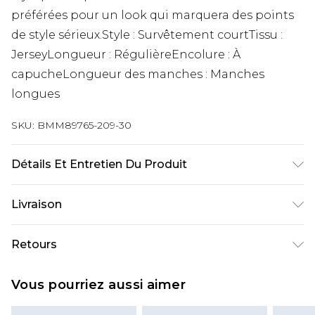
préférées pour un look qui marquera des points
de style sérieux.Style : Survêtement courtTissu :
JerseyLongueur : RégulièreEncolure : À
capucheLongueur des manches : Manches
longues
SKU:
BMM89765-209-30
Détails Et Entretien Du Produit
60 % coton et 40 % polyester. Le mannequin
Livraison
mesure 1,85 m et porte une taille M.
Livraison standard France
€9.99
Retours
Jusqu’à 6 jours ouvrables
Un problème survient ? Vous disposez de 21 jours
Livraison expresse France
€18.99
Vous pourriez aussi aimer
à compter de la réception pour nous retourner
Jusqu’à 3 jours ouvrables
un article.