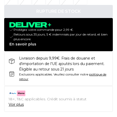
RUPTURE DE STOCK
Protégez votre commande pour 2,99 €.
Retours sous 35 jours, 5 € indemnisés par jour de retard, et bien
plus encore.
En savoir plus
Livraison depuis 9,99€. Frais de douane et
d'importation de l'UE ajoutés lors du paiement.
Éligible au retour sous 21 jours
Exclusions applicables.
Veuillez consulter notre
politique de
retour
18+, T&C applicables. Crédit soumis à statut
Voir plus