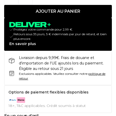
AJOUTER AU PANIER
Protégez votre commande pour 2,99 €.
Retours sous 35 jours, 5 € indemnisés par jour de retard, et bien
plus encore.
En savoir plus
Livraison depuis 9,99€. Frais de douane et
d'importation de l'UE ajoutés lors du paiement.
Éligible au retour sous 21 jours
Exclusions applicables.
Veuillez consulter notre
politique de
retour
Options de paiement flexibles disponibles
18+, T&C applicables. Crédit soumis à statut
En un coup d’œil