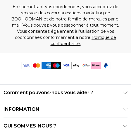
En soumettant vos coordonnées, vous acceptez de
recevoir des communications marketing de
BOOHOOMAN et de notre
famille de marques
par e-
mail. Vous pouvez vous désabonner à tout moment.
Vous consentez également à l'utilisation de vos
coordonnées conformément à notre
Politique de
confidentialité.
Comment pouvons-nous vous aider ?
Foire Aux Questions
INFORMATION
Contactez-nous
Conditions générales – Mise à jour juin 2026
Suivre et retourner ma commande
QUI SOMMES-NOUS ?