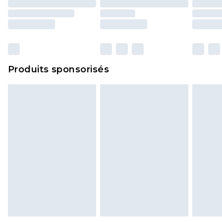
y compris le linge de lit, les matelas, les
surmatelas et les oreillers, doivent être inutilisés
et dans leur emballage d'origine non ouvert. Ceci
n'affecte pas vos droits statutaires.
Cliquez
ici
pour consulter l'intégralité de notre
Produits sponsorisés
politique de retour.