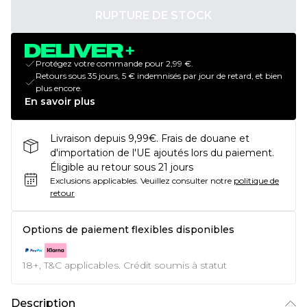
RUPTURE DE STOCK
Protégez votre commande pour 2,99 €.
Retours sous 35 jours, 5 € indemnisés par jour de retard, et bien
plus encore.
En savoir plus
Livraison depuis 9,99€. Frais de douane et
d'importation de l'UE ajoutés lors du paiement.
Éligible au retour sous 21 jours
Exclusions applicables.
Veuillez consulter notre
politique de
retour
Options de paiement flexibles disponibles
18+, T&C applicables. Crédit soumis à statut
Description