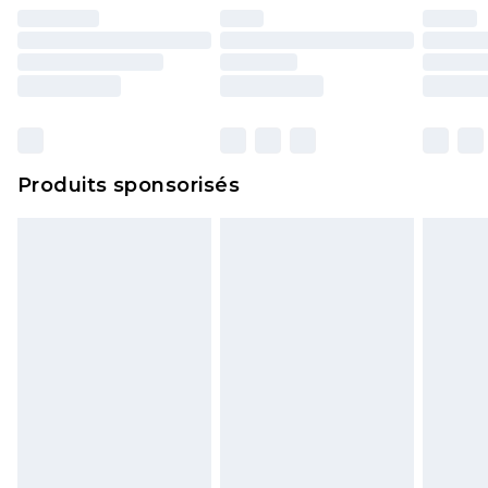
essayées en intérieur. Les articles pour la maison,
y compris le linge de lit, les matelas, les
surmatelas et les oreillers, doivent être inutilisés
et dans leur emballage d'origine non ouvert. Ceci
n'affecte pas vos droits statutaires.
Cliquez
ici
pour consulter l'intégralité de notre
Produits sponsorisés
politique de retour.