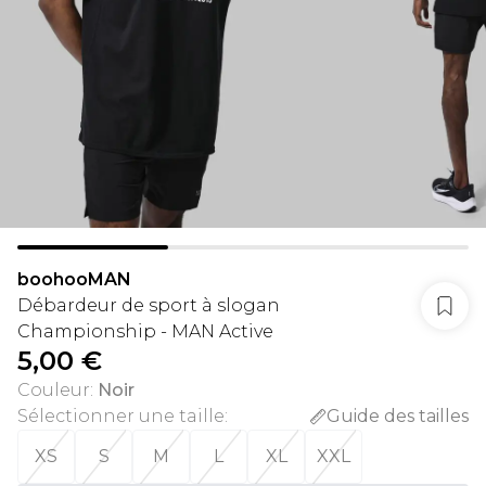
boohooMAN
Débardeur de sport à slogan
Championship - MAN Active
5,00 €
Couleur
:
Noir
Sélectionner une taille
:
Guide des tailles
XS
S
M
L
XL
XXL