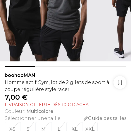
boohooMAN
Homme actif Gym, lot de 2 gilets de sport à
coupe régulière style racer
7,00 €
LIVRAISON OFFERTE DÈS 10 € D’ACHAT
Couleur
:
Multicolore
Sélectionner une taille
:
Guide des tailles
XS
S
M
L
XL
XXL