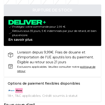
RUPTURE DE STOCK
Protégez votre commande pour 2,99 €.
Retours sous 35 jours, 5 € indemnisés par jour de retard, et bien
plus encore.
En savoir plus
Livraison depuis 9,99€. Frais de douane et
d'importation de l'UE ajoutés lors du paiement.
Éligible au retour sous 21 jours
Exclusions applicables.
Veuillez consulter notre
politique de
retour
Options de paiement flexibles disponibles
18+, T&C applicables. Crédit soumis à statut
En un coup d’œil