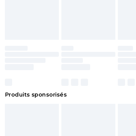
l'opercule d'hygiène est endommagé ou
endommagé.
Les chaussures et/ou vêtements doivent être non
portés, non lavés et porter leurs étiquettes
d'origine. Les chaussures doivent également être
essayées en intérieur. Les articles pour la maison,
y compris le linge de lit, les matelas, les
surmatelas et les oreillers, doivent être inutilisés
et dans leur emballage d'origine non ouvert. Ceci
n'affecte pas vos droits statutaires.
Cliquez
ici
pour consulter l'intégralité de notre
Produits sponsorisés
politique de retour.