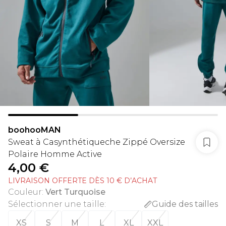
boohooMAN
Sweat à Casynthétiqueche Zippé Oversize
Polaire Homme Active
4,00 €
LIVRAISON OFFERTE DÈS 10 € D’ACHAT
Couleur
:
Vert Turquoise
Sélectionner une taille
:
Guide des tailles
XS
S
M
L
XL
XXL