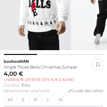
boohooMAN
Jingle Those Bells Christmas Jumper
4,00 €
LIVRAISON OFFERTE DÈS 10 € D’ACHAT
Couleur
:
Ecru
Sélectionner une taille
:
Guide des tailles
XS
S
M
L
XL