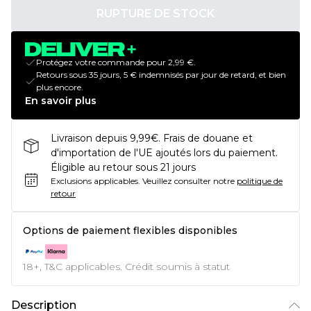
RUPTURE DE STOCK
Protégez votre commande pour 2,99 €.
Retours sous 35 jours, 5 € indemnisés par jour de retard, et bien
plus encore.
En savoir plus
Livraison depuis 9,99€. Frais de douane et
d'importation de l'UE ajoutés lors du paiement.
Éligible au retour sous 21 jours
Exclusions applicables.
Veuillez consulter notre
politique de
retour
Options de paiement flexibles disponibles
18+, T&C applicables. Crédit soumis à statut
Description