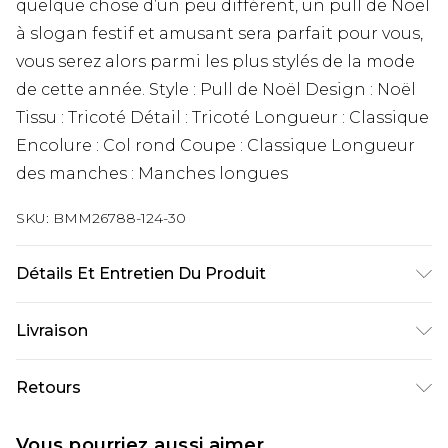
quelque chose d’un peu différent, un pull de Noël
à slogan festif et amusant sera parfait pour vous,
vous serez alors parmi les plus stylés de la mode
de cette année. Style : Pull de Noël Design : Noël
Tissu : Tricoté Détail : Tricoté Longueur : Classique
Encolure : Col rond Coupe : Classique Longueur
des manches : Manches longues
SKU:
BMM26788-124-30
Détails Et Entretien Du Produit
100 % Acrylique. Le modèle mesure 1,86 m et porte
Livraison
une taille M/32 (UK).
Livraison standard France
€9.99
Retours
Jusqu’à 6 jours ouvrables
Un problème survient ? Vous disposez de 21 jours
Livraison expresse France
€18.99
Vous pourriez aussi aimer