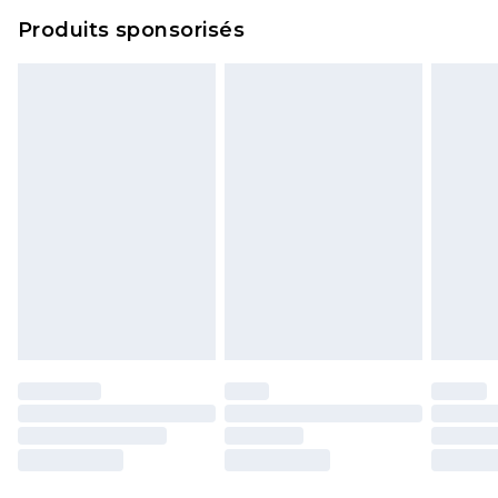
Cliquez
ici
pour consulter l'intégralité de notre
Produits sponsorisés
politique de retour.