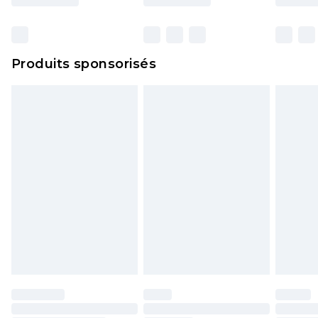
et dans leur emballage d'origine non ouvert. Ceci
n'affecte pas vos droits statutaires.
Cliquez
ici
pour consulter l'intégralité de notre
Produits sponsorisés
politique de retour.