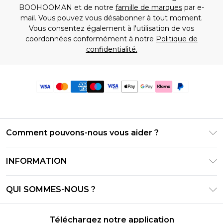
BOOHOOMAN et de notre
famille de marques
par e-
mail. Vous pouvez vous désabonner à tout moment.
Vous consentez également à l'utilisation de vos
coordonnées conformément à notre
Politique de
confidentialité.
Comment pouvons-nous vous aider ?
Foire Aux Questions
INFORMATION
Contactez-nous
Conditions générales – Mise à jour juin 2026
Suivre et retourner ma commande
QUI SOMMES-NOUS ?
Conditions d'utilisation
Options de livraison
Relations avec les investisseurs
Solde de la carte cadeau
Politique de retours – Mise à jour mai 2026
Téléchargez notre application