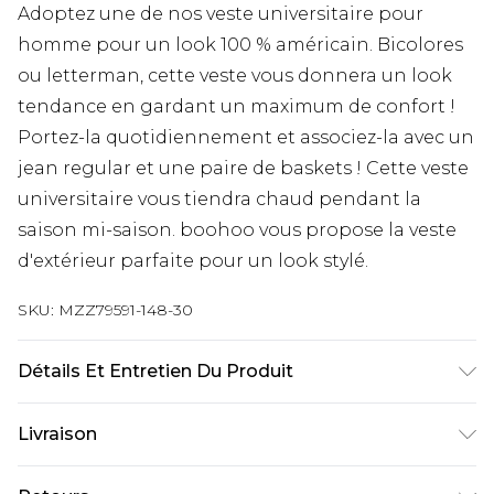
Adoptez une de nos veste universitaire pour
homme pour un look 100 % américain. Bicolores
ou letterman, cette veste vous donnera un look
tendance en gardant un maximum de confort !
Portez-la quotidiennement et associez-la avec un
jean regular et une paire de baskets ! Cette veste
universitaire vous tiendra chaud pendant la
saison mi-saison. boohoo vous propose la veste
d'extérieur parfaite pour un look stylé.
SKU:
MZZ79591-148-30
Détails Et Entretien Du Produit
70% Cotton And 30% Polyester, Model Is 6'1' And
Livraison
Wears Size M
Livraison standard France
€9.99