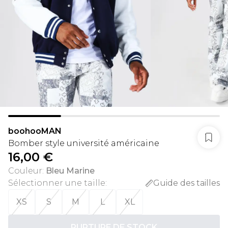
boohooMAN
Bomber style université américaine
16,00 €
Couleur
:
Bleu Marine
Sélectionner une taille
:
Guide des tailles
XS
S
M
L
XL
RUPTURE DE STOCK