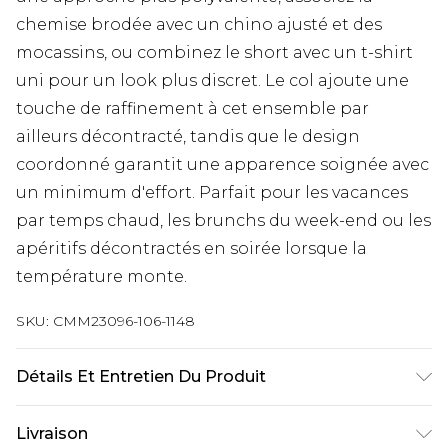
chemise brodée avec un chino ajusté et des
mocassins, ou combinez le short avec un t-shirt
uni pour un look plus discret. Le col ajoute une
touche de raffinement à cet ensemble par
ailleurs décontracté, tandis que le design
coordonné garantit une apparence soignée avec
un minimum d'effort. Parfait pour les vacances
par temps chaud, les brunchs du week-end ou les
apéritifs décontractés en soirée lorsque la
température monte.
SKU:
CMM23096-106-1148
Détails Et Entretien Du Produit
Principal : 100 % polyester, Broderie : 100 % coton.
Livraison
Le mannequin mesure 1,85 m et porte une taille