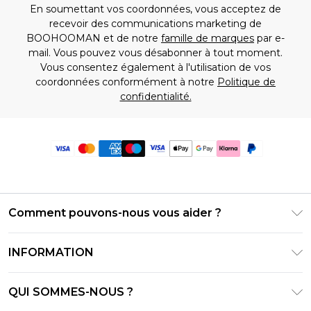
En soumettant vos coordonnées, vous acceptez de
recevoir des communications marketing de
BOOHOOMAN et de notre
famille de marques
par e-
mail. Vous pouvez vous désabonner à tout moment.
Vous consentez également à l'utilisation de vos
coordonnées conformément à notre
Politique de
confidentialité.
Comment pouvons-nous vous aider ?
Foire Aux Questions
INFORMATION
Contactez-nous
Conditions générales – Mise à jour juin 2026
Suivre et retourner ma commande
QUI SOMMES-NOUS ?
Conditions d'utilisation
Options de livraison