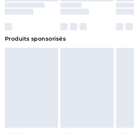
y compris le linge de lit, les matelas, les
surmatelas et les oreillers, doivent être inutilisés
et dans leur emballage d'origine non ouvert. Ceci
n'affecte pas vos droits statutaires.
Cliquez
ici
pour consulter l'intégralité de notre
Produits sponsorisés
politique de retour.