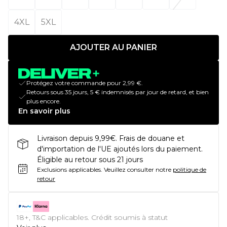
4XL
5XL
AJOUTER AU PANIER
Protégez votre commande pour 2,99 €.
Retours sous 35 jours, 5 € indemnisés par jour de retard, et bien
plus encore.
En savoir plus
Livraison depuis 9,99€. Frais de douane et
d'importation de l'UE ajoutés lors du paiement.
Éligible au retour sous 21 jours
Exclusions applicables.
Veuillez consulter notre
politique de
retour
18+, T&C applicables. Crédit soumis à statut