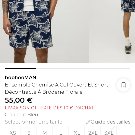
boohooMAN
Ensemble Chemise À Col Ouvert Et Short
Décontracté À Broderie Florale
55,00 €
LIVRAISON OFFERTE DÈS 10 € D’ACHAT
Couleur
:
Bleu
Sélectionner une taille
:
Guide des tailles
XS
S
M
L
XL
2XL
3XL