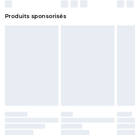
n'affecte pas vos droits statutaires.
Cliquez
ici
pour consulter l'intégralité de notre
Produits sponsorisés
politique de retour.