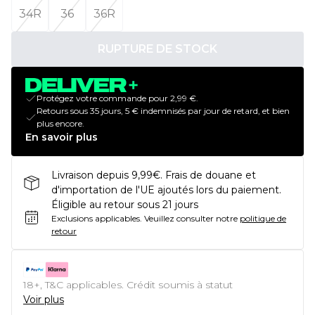
34R
36
36R
RUPTURE DE STOCK
Protégez votre commande pour 2,99 €.
Retours sous 35 jours, 5 € indemnisés par jour de retard, et bien
plus encore.
En savoir plus
Livraison depuis 9,99€. Frais de douane et
d'importation de l'UE ajoutés lors du paiement.
Éligible au retour sous 21 jours
Exclusions applicables.
Veuillez consulter notre
politique de
retour
18+, T&C applicables. Crédit soumis à statut
Voir plus