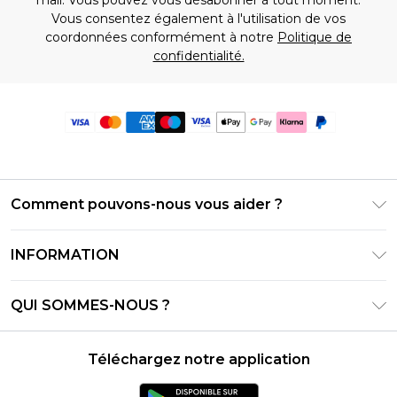
Vous consentez également à l'utilisation de vos
coordonnées conformément à notre
Politique de
confidentialité.
Comment pouvons-nous vous aider ?
Foire Aux Questions
INFORMATION
Contactez-nous
Conditions générales – Mise à jour juin 2026
Suivre et retourner ma commande
QUI SOMMES-NOUS ?
Conditions d'utilisation
Options de livraison
Relations avec les investisseurs
Solde de la carte cadeau
Politique de retours – Mise à jour mai 2026
Téléchargez notre application
Déclaration sur l'esclavage moderne
Klarna
Guide des tailles