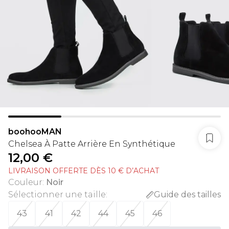
boohooMAN
Chelsea À Patte Arrière En Synthétique
12,00 €
LIVRAISON OFFERTE DÈS 10 € D’ACHAT
Couleur
:
Noir
Sélectionner une taille
:
Guide des tailles
43
41
42
44
45
46