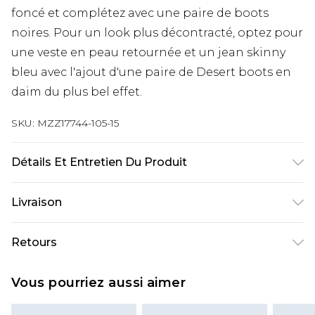
foncé et complétez avec une paire de boots
noires. Pour un look plus décontracté, optez pour
une veste en peau retournée et un jean skinny
bleu avec l'ajout d'une paire de Desert boots en
daim du plus bel effet.
SKU:
MZZ17744-105-15
Détails Et Entretien Du Produit
Tige : Autres Matières. Doublure et Semelle de
Livraison
Propreté : Autres Matières. Semelle Extérieure :
Autres Matières.
Livraison standard France
€9.99
Retours
Jusqu’à 6 jours ouvrables
Un problème survient ? Vous disposez de 21 jours
Livraison expresse France
€18.99
Vous pourriez aussi aimer
à compter de la réception pour nous retourner
Jusqu’à 3 jours ouvrables
un article.