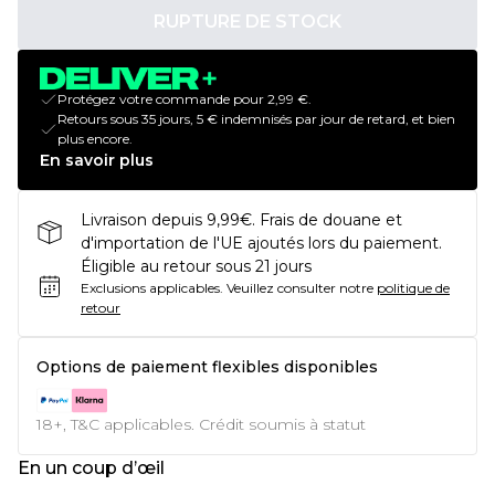
RUPTURE DE STOCK
Protégez votre commande pour 2,99 €.
Retours sous 35 jours, 5 € indemnisés par jour de retard, et bien
plus encore.
En savoir plus
Livraison depuis 9,99€. Frais de douane et
d'importation de l'UE ajoutés lors du paiement.
Éligible au retour sous 21 jours
Exclusions applicables.
Veuillez consulter notre
politique de
retour
Options de paiement flexibles disponibles
18+, T&C applicables. Crédit soumis à statut
En un coup d’œil