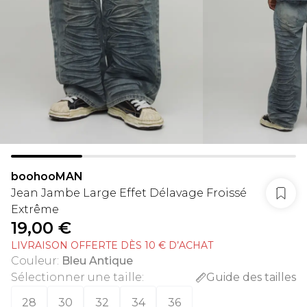
boohooMAN
Jean Jambe Large Effet Délavage Froissé
Extrême
19,00 €
LIVRAISON OFFERTE DÈS 10 € D’ACHAT
Couleur
:
Bleu Antique
Sélectionner une taille
:
Guide des tailles
28
30
32
34
36