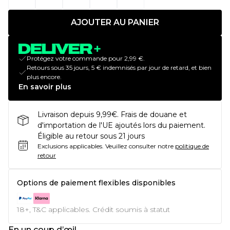
AJOUTER AU PANIER
Protégez votre commande pour 2,99 €.
Retours sous 35 jours, 5 € indemnisés par jour de retard, et bien
plus encore.
En savoir plus
Livraison depuis 9,99€. Frais de douane et
d'importation de l'UE ajoutés lors du paiement.
Éligible au retour sous 21 jours
Exclusions applicables.
Veuillez consulter notre
politique de
retour
Options de paiement flexibles disponibles
18+, T&C applicables. Crédit soumis à statut
En un coup d’œil