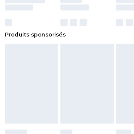
surmatelas et les oreillers, doivent être inutilisés
et dans leur emballage d'origine non ouvert. Ceci
n'affecte pas vos droits statutaires.
Cliquez
ici
pour consulter l'intégralité de notre
Produits sponsorisés
politique de retour.