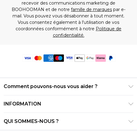
recevoir des communications marketing de
BOOHOOMAN et de notre
famille de marques
par e-
mail. Vous pouvez vous désabonner à tout moment.
Vous consentez également à l'utilisation de vos
coordonnées conformément à notre
Politique de
confidentialité.
Comment pouvons-nous vous aider ?
Foire Aux Questions
INFORMATION
Contactez-nous
Conditions générales – Mise à jour juin 2026
Suivre et retourner ma commande
QUI SOMMES-NOUS ?
Conditions d'utilisation
Options de livraison
Relations avec les investisseurs
Solde de la carte cadeau