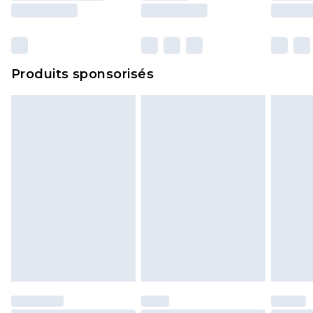
surmatelas et les oreillers, doivent être inutilisés
et dans leur emballage d'origine non ouvert. Ceci
n'affecte pas vos droits statutaires.
Cliquez
ici
pour consulter l'intégralité de notre
Produits sponsorisés
politique de retour.