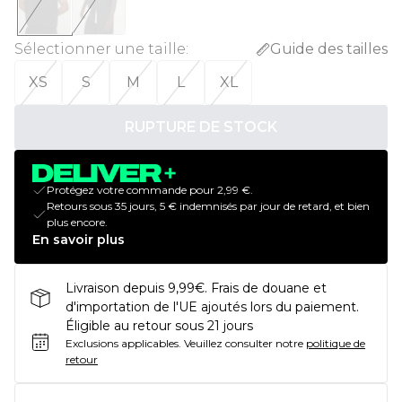
Sélectionner une taille
:
Guide des tailles
XS
S
M
L
XL
RUPTURE DE STOCK
Protégez votre commande pour 2,99 €.
Retours sous 35 jours, 5 € indemnisés par jour de retard, et bien
plus encore.
En savoir plus
Livraison depuis 9,99€. Frais de douane et
d'importation de l'UE ajoutés lors du paiement.
Éligible au retour sous 21 jours
Exclusions applicables.
Veuillez consulter notre
politique de
retour