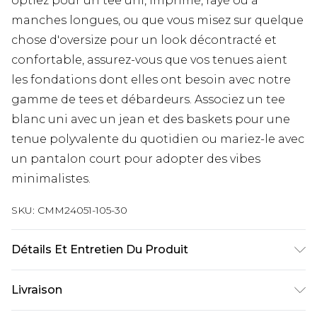
optiez pour un tee uni, imprimé, rayé ou à
manches longues, ou que vous misez sur quelque
chose d'oversize pour un look décontracté et
confortable, assurez-vous que vos tenues aient
les fondations dont elles ont besoin avec notre
gamme de tees et débardeurs. Associez un tee
blanc uni avec un jean et des baskets pour une
tenue polyvalente du quotidien ou mariez-le avec
un pantalon court pour adopter des vibes
minimalistes.
SKU:
CMM24051-105-30
Détails Et Entretien Du Produit
100% Coton. Le mannequin mesure 1m85 et porte
Livraison
une taille M/32 UK