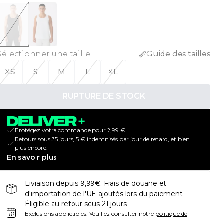
Sélectionner une taille
:
Guide des tailles
XS
S
M
L
XL
RUPTURE DE STOCK
Protégez votre commande pour 2,99 €.
Retours sous 35 jours, 5 € indemnisés par jour de retard, et bien
plus encore.
En savoir plus
Livraison depuis 9,99€. Frais de douane et
d'importation de l'UE ajoutés lors du paiement.
Éligible au retour sous 21 jours
Exclusions applicables.
Veuillez consulter notre
politique de