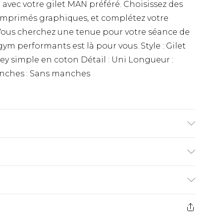
 avec votre gilet MAN préféré. Choisissez des
 imprimés graphiques, et complétez votre
 Vous cherchez une tenue pour votre séance de
ym performants est là pour vous. Style : Gilet
sey simple en coton Détail : Uni Longueur :
anches : Sans manches
,85 m et porte la taille UK M/32.
€9.99
ez de 21 jours à compter de la réception pour
€18.99