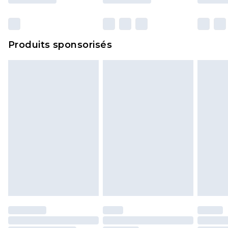
et dans leur emballage d'origine non ouvert. Ceci
n'affecte pas vos droits statutaires.
Cliquez
ici
pour consulter l'intégralité de notre
Produits sponsorisés
politique de retour.