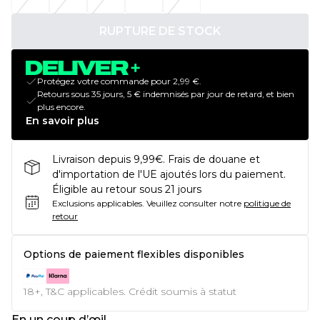
RUPTURE DE STOCK
Protégez votre commande pour 2,99 €.
Retours sous 35 jours, 5 € indemnisés par jour de retard, et bien
plus encore.
En savoir plus
Livraison depuis 9,99€. Frais de douane et
d'importation de l'UE ajoutés lors du paiement.
Éligible au retour sous 21 jours
Exclusions applicables.
Veuillez consulter notre
politique de
retour
Options de paiement flexibles disponibles
18+, T&C applicables. Crédit soumis à statut
En un coup d’œil