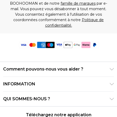
BOOHOOMAN et de notre
famille de marques
par e-
mail. Vous pouvez vous désabonner à tout moment.
Vous consentez également à l'utilisation de vos
coordonnées conformément à notre
Politique de
confidentialité.
Comment pouvons-nous vous aider ?
Foire Aux Questions
INFORMATION
Contactez-nous
Conditions générales – Mise à jour juin 2026
Suivre et retourner ma commande
QUI SOMMES-NOUS ?
Conditions d'utilisation
Options de livraison
Relations avec les investisseurs
Solde de la carte cadeau
Politique de retours – Mise à jour mai 2026
Téléchargez notre application