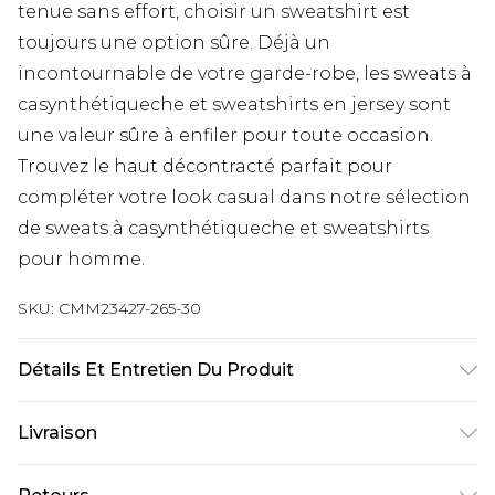
tenue sans effort, choisir un sweatshirt est
toujours une option sûre. Déjà un
incontournable de votre garde-robe, les sweats à
casynthétiqueche et sweatshirts en jersey sont
une valeur sûre à enfiler pour toute occasion.
Trouvez le haut décontracté parfait pour
compléter votre look casual dans notre sélection
de sweats à casynthétiqueche et sweatshirts
pour homme.
SKU:
CMM23427-265-30
Détails Et Entretien Du Produit
60% Coton, 40% Polyester. Le mannequin mesure
Livraison
1m85 et porte une taille UK M/32
Livraison standard France
€9.99