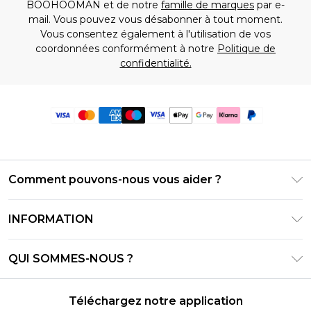
BOOHOOMAN et de notre
famille de marques
par e-
mail. Vous pouvez vous désabonner à tout moment.
Vous consentez également à l'utilisation de vos
coordonnées conformément à notre
Politique de
confidentialité.
Comment pouvons-nous vous aider ?
Foire Aux Questions
INFORMATION
Contactez-nous
Conditions générales – Mise à jour juin 2026
Suivre et retourner ma commande
QUI SOMMES-NOUS ?
Conditions d'utilisation
Options de livraison
Relations avec les investisseurs
Solde de la carte cadeau
Politique de retours – Mise à jour mai 2026
Téléchargez notre application