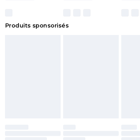
et dans leur emballage d'origine non ouvert. Ceci
n'affecte pas vos droits statutaires.
Cliquez
ici
pour consulter l'intégralité de notre
Produits sponsorisés
politique de retour.