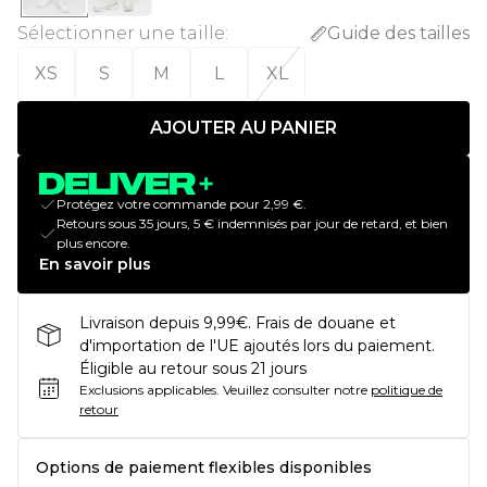
Sélectionner une taille
:
Guide des tailles
XS
S
M
L
XL
AJOUTER AU PANIER
Protégez votre commande pour 2,99 €.
Retours sous 35 jours, 5 € indemnisés par jour de retard, et bien
plus encore.
En savoir plus
Livraison depuis 9,99€. Frais de douane et
d'importation de l'UE ajoutés lors du paiement.
Éligible au retour sous 21 jours
Exclusions applicables.
Veuillez consulter notre
politique de
retour
Options de paiement flexibles disponibles