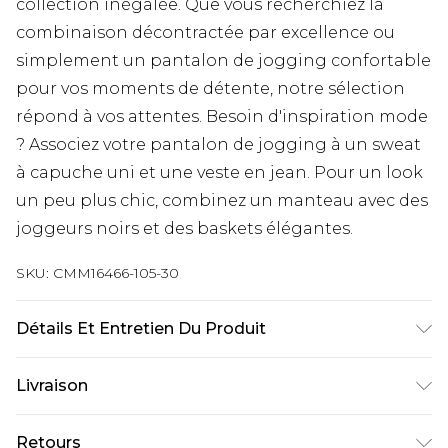
collection inégalée. Que vous recherchiez la
combinaison décontractée par excellence ou
simplement un pantalon de jogging confortable
pour vos moments de détente, notre sélection
répond à vos attentes. Besoin d'inspiration mode
? Associez votre pantalon de jogging à un sweat
à capuche uni et une veste en jean. Pour un look
un peu plus chic, combinez un manteau avec des
joggeurs noirs et des baskets élégantes.
SKU:
CMM16466-105-30
Détails Et Entretien Du Produit
60 % Coton, 40 % Polyester. Le modèle mesure 6'1
Livraison
et porte la taille UK M/32
Livraison standard France
€9.99
Retours