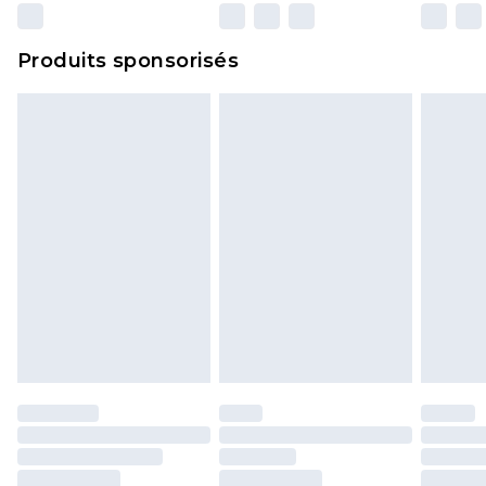
n'affecte pas vos droits statutaires.
Cliquez
ici
pour consulter l'intégralité de notre
Produits sponsorisés
politique de retour.