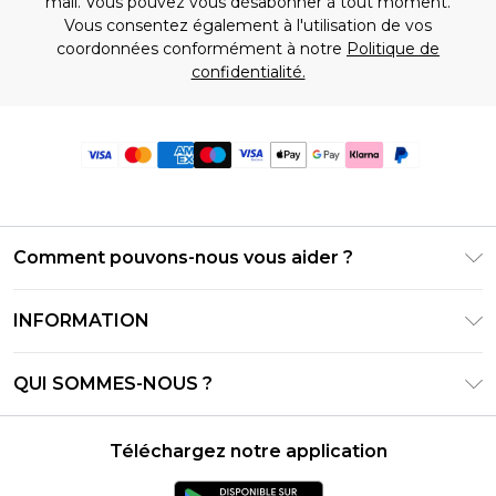
mail. Vous pouvez vous désabonner à tout moment.
Vous consentez également à l'utilisation de vos
coordonnées conformément à notre
Politique de
confidentialité.
Comment pouvons-nous vous aider ?
Foire Aux Questions
INFORMATION
Contactez-nous
Conditions générales – Mise à jour juin 2026
Suivre et retourner ma commande
QUI SOMMES-NOUS ?
Conditions d'utilisation
Options de livraison
Relations avec les investisseurs
Solde de la carte cadeau
Politique de retours – Mise à jour mai 2026
Téléchargez notre application
Déclaration sur l'esclavage moderne
Klarna
Guide des tailles