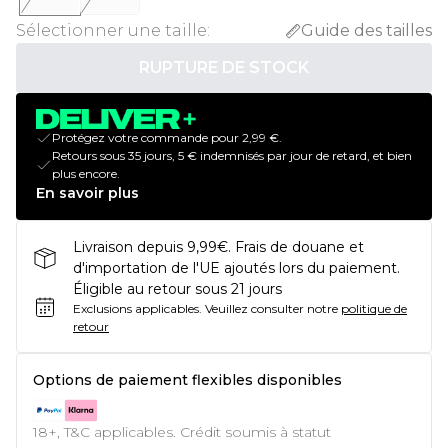
Sélectionner une taille
:
Guide des tailles
RUPTURE DE STOCK
Protégez votre commande pour 2,99 €.
Retours sous 35 jours, 5 € indemnisés par jour de retard, et bien
plus encore.
En savoir plus
Livraison depuis 9,99€. Frais de douane et
d'importation de l'UE ajoutés lors du paiement.
Éligible au retour sous 21 jours
Exclusions applicables.
Veuillez consulter notre
politique de
retour
Options de paiement flexibles disponibles
18+, T&C applicables. Crédit soumis à statut