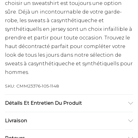
choisir un sweatshirt est toujours une option
sûre. Déjà un incontournable de votre garde-
robe, les sweats à casynthétiqueche et
synthétiquells en jersey sont un choix infaillible à
prendre et partir pour toute occasion. Trouvez le
haut décontracté parfait pour compléter votre
look de tous les jours dans notre sélection de
sweats à casynthétiqueche et synthétiquells pour
hommes.
SKU:
CMM23376-105-1148
Détails Et Entretien Du Produit
90% Polyester, 10% Élasthanne/Spandex Lavage
Livraison
en machine à 30°C cycle coton, laver avec des
couleurs similaires, laver à l'envers, ne pas
Livraison standard France
€9.99