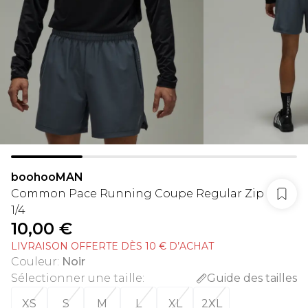
boohooMAN
Common Pace Running Coupe Regular Zip
1/4
10,00 €
LIVRAISON OFFERTE DÈS 10 € D’ACHAT
Couleur
:
Noir
Sélectionner une taille
:
Guide des tailles
XS
S
M
L
XL
2XL