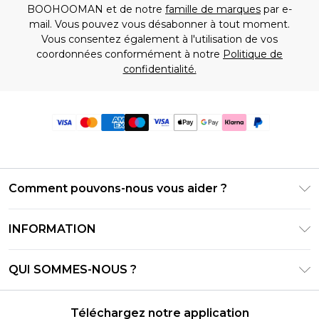
BOOHOOMAN et de notre
famille de marques
par e-
mail. Vous pouvez vous désabonner à tout moment.
Vous consentez également à l'utilisation de vos
coordonnées conformément à notre
Politique de
confidentialité.
Comment pouvons-nous vous aider ?
Foire Aux Questions
INFORMATION
Contactez-nous
Conditions générales – Mise à jour juin 2026
Suivre et retourner ma commande
QUI SOMMES-NOUS ?
Conditions d'utilisation
Options de livraison
Relations avec les investisseurs
Solde de la carte cadeau
Politique de retours – Mise à jour mai 2026
Téléchargez notre application