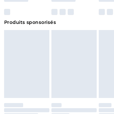
et dans leur emballage d'origine non ouvert. Ceci
n'affecte pas vos droits statutaires.
Cliquez
ici
pour consulter l'intégralité de notre
Produits sponsorisés
politique de retour.