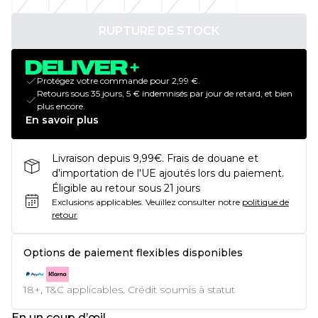
RUPTURE DE STOCK
Protégez votre commande pour 2,99 €.
Retours sous 35 jours, 5 € indemnisés par jour de retard, et bien
plus encore.
En savoir plus
Livraison depuis 9,99€. Frais de douane et
d'importation de l'UE ajoutés lors du paiement.
Éligible au retour sous 21 jours
Exclusions applicables.
Veuillez consulter notre
politique de
retour
Options de paiement flexibles disponibles
18+, T&C applicables. Crédit soumis à statut
En un coup d’œil