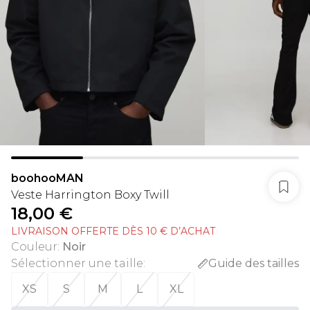
boohooMAN
Veste Harrington Boxy Twill
18,00 €
LIVRAISON OFFERTE DÈS 10 € D’ACHAT
Couleur
:
Noir
Sélectionner une taille
:
Guide des tailles
XS
S
M
L
XL