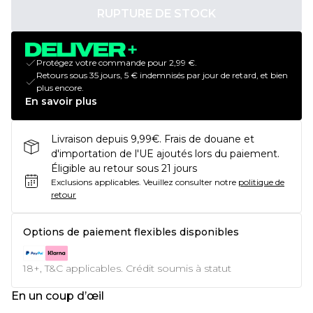
RUPTURE DE STOCK
Protégez votre commande pour 2,99 €.
Retours sous 35 jours, 5 € indemnisés par jour de retard, et bien
plus encore.
En savoir plus
Livraison depuis 9,99€. Frais de douane et
d'importation de l'UE ajoutés lors du paiement.
Éligible au retour sous 21 jours
Exclusions applicables.
Veuillez consulter notre
politique de
retour
Options de paiement flexibles disponibles
18+, T&C applicables. Crédit soumis à statut
En un coup d’œil