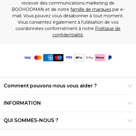
recevoir des communications marketing de
BOOHOOMAN et de notre
famille de marques
par e-
mail. Vous pouvez vous désabonner à tout moment.
Vous consentez également à l'utilisation de vos
coordonnées conformément à notre
Politique de
confidentialité.
Comment pouvons-nous vous aider ?
Foire Aux Questions
INFORMATION
Contactez-nous
Conditions générales – Mise à jour juin 2026
Suivre et retourner ma commande
QUI SOMMES-NOUS ?
Conditions d'utilisation
Options de livraison
Relations avec les investisseurs
Solde de la carte cadeau