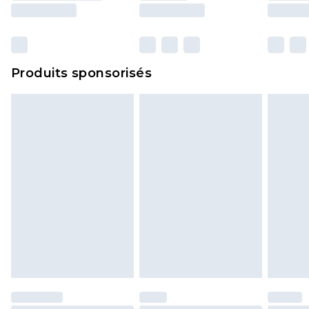
surmatelas et les oreillers, doivent être inutilisés
et dans leur emballage d'origine non ouvert. Ceci
n'affecte pas vos droits statutaires.
Cliquez
ici
pour consulter l'intégralité de notre
Produits sponsorisés
politique de retour.