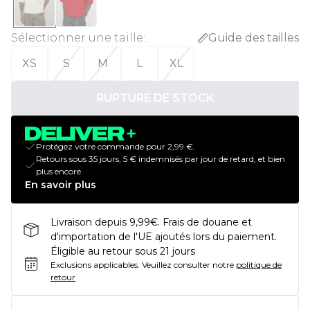
Sélectionner une taille
:
Guide des tailles
XS
S
M
L
XL
RUPTURE DE STOCK
Protégez votre commande pour 2,99 €.
Retours sous 35 jours, 5 € indemnisés par jour de retard, et bien
plus encore.
En savoir plus
Livraison depuis 9,99€. Frais de douane et
d'importation de l'UE ajoutés lors du paiement.
Éligible au retour sous 21 jours
Exclusions applicables.
Veuillez consulter notre
politique de
retour