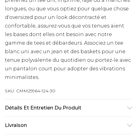
préfériez un tee uni, imprimé, rayé ou à manches
longues, ou que vous optiez pour quelque chose
d'oversized pour un look décontracté et
confortable, assurez-vous que vos tenues aient
les bases dont elles ont besoin avec notre
gamme de tees et débardeurs. Associez un tee
blanc uni avec un jean et des baskets pour une
tenue polyvalente du quotidien ou portez-le avec
un pantalon court pour adopter des vibrations
minimalistes.
SKU:
CMM25964-124-30
Détails Et Entretien Du Produit
100% Acrylique. Le mannequin mesure 1m85 et
Livraison
porte une taille M UK.