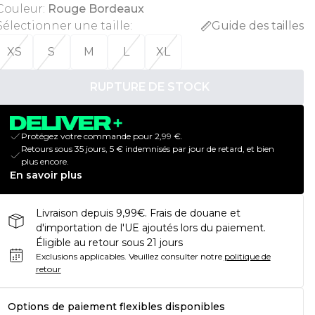
Couleur
:
Rouge Bordeaux
Sélectionner une taille
:
Guide des tailles
XS
S
M
L
XL
RUPTURE DE STOCK
Protégez votre commande pour 2,99 €.
Retours sous 35 jours, 5 € indemnisés par jour de retard, et bien
plus encore.
En savoir plus
Livraison depuis 9,99€. Frais de douane et
d'importation de l'UE ajoutés lors du paiement.
Éligible au retour sous 21 jours
Exclusions applicables.
Veuillez consulter notre
politique de
retour
Options de paiement flexibles disponibles