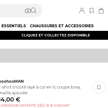
ESSENTIELS
CHAUSSURES ET ACCESSORIES
CLIQUEZ ET COLLECTEZ DISPONIBLE
boohooMAN
T-shirt tricoté rayé à col en V, coupe boxy,
maille ajourée
14,00 €
LIVRAISON OFFERTE DÈS 10 € D’ACHAT