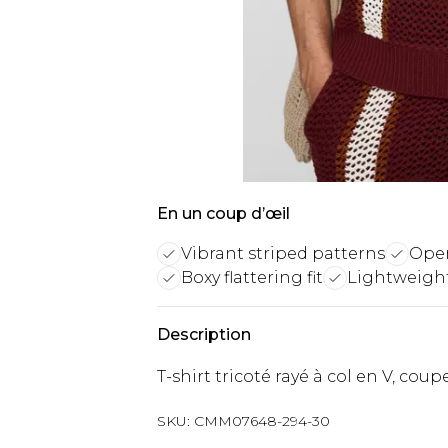
En un coup d’œil
Vibrant striped patterns
Open
Boxy flattering fit
Lightweight
Description
T-shirt tricoté rayé à col en V, coup
SKU:
CMM07648-294-30