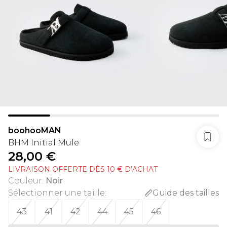
boohooMAN
BHM Initial Mule
28,00 €
LIVRAISON OFFERTE DÈS 10 € D’ACHAT
Couleur
:
Noir
Sélectionner une taille
:
Guide des tailles
43
41
42
44
45
46