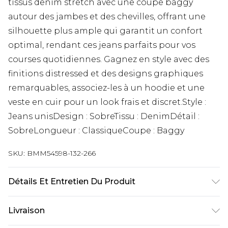
tissus denim stretch avec une coupe baggy
autour des jambes et des chevilles, offrant une
silhouette plus ample qui garantit un confort
optimal, rendant ces jeans parfaits pour vos
courses quotidiennes. Gagnez en style avec des
finitions distressed et des designs graphiques
remarquables, associez-les à un hoodie et une
veste en cuir pour un look frais et discret.Style :
Jeans unisDesign : SobreTissu : DenimDétail :
SobreLongueur : ClassiqueCoupe : Baggy
SKU:
BMM54598-132-266
Détails Et Entretien Du Produit
100 % Coton. Le mannequin mesure 1,85 m et
Livraison
porte une taille UK M/32