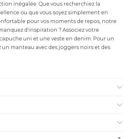
tion inégalée. Que vous recherchiez la
ellence ou que vous soyez simplement en
onfortable pour vos moments de repos, notre
 manquez d'inspiration ? Associez votre
capuche uni et une veste en denim. Pour un
 un manteau avec des joggers noirs et des
nequin mesure 1,85 m et porte la taille M/32
€9.99
ez de 21 jours à compter de la réception pour