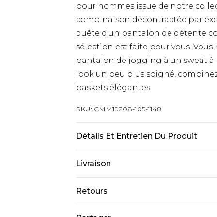
pour hommes issue de notre collec
combinaison décontractée par exc
quête d’un pantalon de détente c
sélection est faite pour vous. Vous
pantalon de jogging à un sweat à 
look un peu plus soigné, combinez
baskets élégantes.
SKU:
CMM19208-105-1148
Détails Et Entretien Du Produit
60 % Coton, 40 % Polyester. Le man
Livraison
(UK).
Livraison standard France
Retours
Jusqu’à 6 jours ouvrables
Un problème survient ? Vous dispos