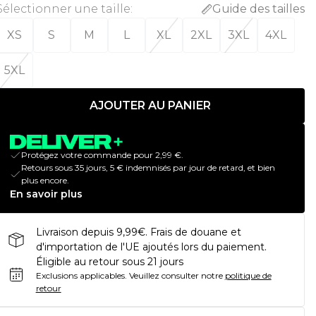
Sélectionner une taille
:
Guide des tailles
XS
S
M
L
XL
2XL
3XL
4XL
5XL
AJOUTER AU PANIER
Protégez votre commande pour 2,99 €.
Retours sous 35 jours, 5 € indemnisés par jour de retard, et bien
plus encore.
En savoir plus
Livraison depuis 9,99€. Frais de douane et
d'importation de l'UE ajoutés lors du paiement.
Éligible au retour sous 21 jours
Exclusions applicables.
Veuillez consulter notre
politique de
retour