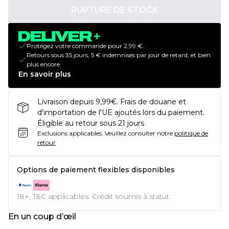
RUPTURE DE STOCK
Protégez votre commande pour 2,99 €.
Retours sous 35 jours, 5 € indemnisés par jour de retard, et bien
plus encore.
En savoir plus
Livraison depuis 9,99€. Frais de douane et
d'importation de l'UE ajoutés lors du paiement.
Éligible au retour sous 21 jours
Exclusions applicables.
Veuillez consulter notre
politique de
retour
Options de paiement flexibles disponibles
18+, T&C applicables. Crédit soumis à statut
En un coup d’œil