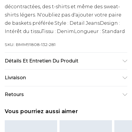
décontractées, des t-shirts et même des sweat-
shirts légers. N'oubliez pas d'ajouter votre paire
de baskets préférée.Style : Detail JeansDesign :
Intérêt du tissuTissu : DenimLongueur : Standard
SKU:
BMM91808-132-281
Détails Et Entretien Du Produit
100 % Coton. Le modèle mesure 6'1 et porte la
Livraison
taille UK M/32
Livraison standard France
€9.99
Retours
Jusqu’à 6 jours ouvrables
Un problème survient ? Vous disposez de 21 jours
Livraison expresse France
€18.99
Vous pourriez aussi aimer
à compter de la réception pour nous retourner
Jusqu’à 3 jours ouvrables
un article.
Cliquez et Collectez
€4.99
Veuillez noter que nous ne pouvons pas