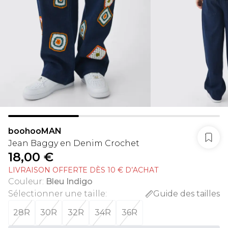
boohooMAN
Jean Baggy en Denim Crochet
18,00 €
LIVRAISON OFFERTE DÈS 10 € D’ACHAT
Couleur
:
Bleu Indigo
Sélectionner une taille
:
Guide des tailles
28R
30R
32R
34R
36R