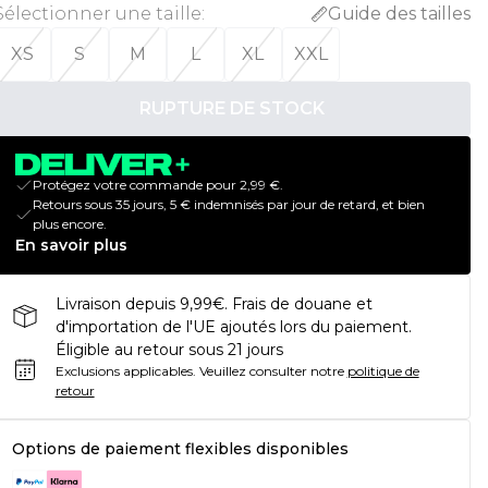
Sélectionner une taille
:
Guide des tailles
XS
S
M
L
XL
XXL
RUPTURE DE STOCK
Protégez votre commande pour 2,99 €.
Retours sous 35 jours, 5 € indemnisés par jour de retard, et bien
plus encore.
En savoir plus
Livraison depuis 9,99€. Frais de douane et
d'importation de l'UE ajoutés lors du paiement.
Éligible au retour sous 21 jours
Exclusions applicables.
Veuillez consulter notre
politique de
retour
Options de paiement flexibles disponibles