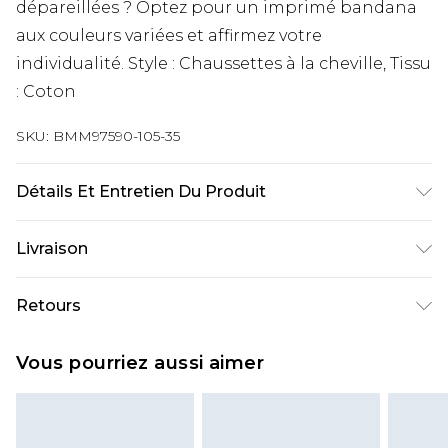
dépareillées ? Optez pour un imprimé bandana
aux couleurs variées et affirmez votre
individualité. Style : Chaussettes à la cheville, Tissu
: Coton
SKU:
BMM97590-105-35
Détails Et Entretien Du Produit
100% Coton
Livraison
Livraison standard France
€9.99
Retours
Jusqu’à 6 jours ouvrables
Un problème survient ? Vous disposez de 21 jours
Livraison expresse France
€18.99
Vous pourriez aussi aimer
à compter de la réception pour nous retourner
Jusqu’à 3 jours ouvrables
un article.
Cliquez et Collectez
€4.99
Veuillez noter que nous ne pouvons pas