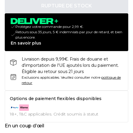
RUPTURE DE STOCK
Protégez votre commande pour 2,99 €.
Retours sous 35 jours, 5 € indemnisés par jour de retard, et bien
plus encore.
En savoir plus
Livraison depuis 9,99€. Frais de douane et
d'importation de l'UE ajoutés lors du paiement.
Éligible au retour sous 21 jours
Exclusions applicables.
Veuillez consulter notre
politique de
retour
Options de paiement flexibles disponibles
18+, T&C applicables. Crédit soumis à statut
En un coup d’œil