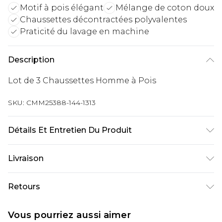
Motif à pois élégant
Mélange de coton doux
Chaussettes décontractées polyvalentes
Praticité du lavage en machine
Description
Lot de 3 Chaussettes Homme à Pois
SKU:
CMM25388-144-1313
Détails Et Entretien Du Produit
74% Coton, 19% Polyester, 6% Nylon, 1%
Livraison
Élasthanne/Spandex Lavage en machine à 30°C
programme coton, ne pas blanchir, ne pas
Livraison standard France
€9.99
Retours
sécher au sèche-linge, repasser à température
Jusqu’à 6 jours ouvrables
modérée, ne pas nettoyer à sec, laver avec des
Un problème survient ? Vous disposez de 21 jours
Livraison expresse France
€18.99
Vous pourriez aussi aimer
couleurs similaires, tenir éloigné du feu Le
à compter de la réception pour nous retourner