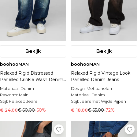
Bekijk
Bekijk
boohooMAN
boohooMAN
Relaxed Rigid Distressed
Relaxed Rigid Vintage Look
Panelled Crinkle Wash Denim
Panelled Denim Jeans
Jeans
Materiaal:
Denim
Design:
Met panelen
Pasvorm:
Main
Materiaal:
Denim
Stijl:
Relaxed Jeans
Stijl:
Jeans met Wijde Pijpen
€ 24,00
€ 60,00
-60%
€ 18,00
€ 65,00
-72%