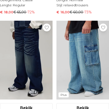
Gelegenheid:
Casual
Lengte:
Normaal
Lengte:
Regular
Stijl:
relaxedtrousers
€ 18,00
€ 65,00
-72%
€ 16,00
€ 60,00
-73%
Plus
Bekijk
Bekijk