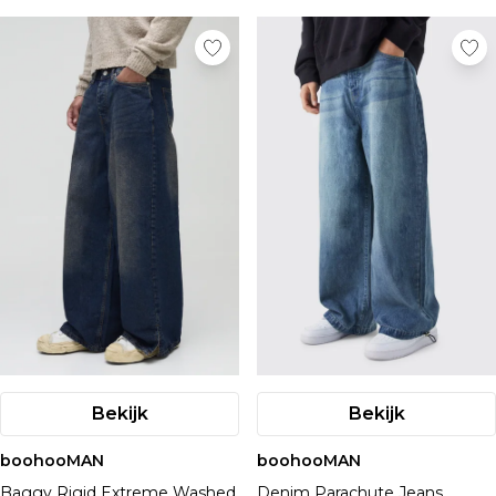
Bekijk
Bekijk
boohooMAN
boohooMAN
Baggy Rigid Extreme Washed
Denim Parachute Jeans