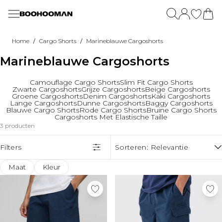
Ga naar hoofdinhoud
Menu
Menu
Menu
Menu
Menu
Menu
Menu
Menu
Menu
Menu
Menu
Alle Sale
Nieuw Kleding
Nieuwe Kleding
Vakantieshop
Alle Sportkleding
Plus
Tall
Sets
Alle Essentials Bekijken
Uitgaan
Schoenen
/
/
Home
Cargo Shorts
Marineblauwe Cargoshorts
Sale T-Shirts & Hemden
Alle Nieuw Items
Alles Bekijken
T-shirts
Sportkleding New In
Plus Nieuw Binnen
Tall Nieuw Binnen
Bekijk Alle Sets
Essential T-Shirts
Uitgaans Tops
Sportschoenen
Marineblauwe Cargoshorts
Sale Trainingspakken
Weer Op Voorraad
T-Shirts & Vesten
Shorts
Alle Sportkleding
Plus T-Shirts & Hemden
Tall T-Shirts & Hemden
Overhemden En Shorts Sets
Essential Hemdjes
Denim
Sandalen & Slippers
Sale Denim
Nieuw Binnen Sportkleding
Shorts
Co-ords & Sets
Fitness T-Shirts
Plus Jeans
Tall Jeans
T-shirt- En shortsets
Essential Denim
Overhemden
Laarzen
Sale Shorts
Nieuw Binnen Plus
Graphic Tops
Overhemden
Fitness Hoodies
Plus Broeken
Tall Broeken
Overhemden En Broeken Sets
Essential Zware Kleding
Uitgaans Broeken
Camouflage Cargo Shorts
Slim Fit Cargo Shorts
Zwarte Cargoshorts
Grijze Cargoshorts
Beige Cargoshorts
Sale Joggingbroeken & Broeken
Nieuw Binnen Tall
Trainingspakken
Voetbalshirts
Fitness Trainingspakken
Plus Hoodies & Truien
Tall Hoodies & Truien
Denim Sets
Essential Hoodies & Truien
Plus Uitgaanskleding
Accessoire
Groene Cargoshorts
Denim Cargoshorts
Kaki Cargoshorts
Sale Sportkleding
Sets & Co-ords
Badmode
Trainingsbroeken
Plus Sets
Tall Sets
Trainingspakken
Essential Joggingbroeken
Tall Uitgaanskleding
Zonnebrillen
Lange Cargoshorts
Dunne Cargoshorts
Baggy Cargoshorts
Blauwe Cargo Shorts
Rode Cargo Shorts
Bruine Cargo Shorts
Sale Overhemden
Jeans
Bedrukte overhemden
Fitness Shorts
Plus Shorts
Tall Shorts
Kostuums
Essential Shorts
Trending
Sieraden & Horloges
Cargoshorts Met Elastische Taille
Sale Accessoires
Broeken & Cargos
Hoeden
Fitness Jassen
Plus Overhemden
Tall Overhemden
Essential Gebreide Items
Pakken & Nette Kleding
Bestsellers
Mutsen & Petten
3 producten
Sale Schoenen
Overhemden
Sandalen & Slippers
Fitness Tall
Plus Jassen
Tall Jassen
Offers
Trending Nu
Pakken
Ondergoed
Sale Pakken
Hoodies & Truien
Zonnebrillen
Fitness Plus
Plus Trainingspakken
Tall Trainingspakken
Offers
Camo
Tot 70% Korting Op Sale!
Overhemden
Sokken
Filters
Sorteren:
Relevantie
Sale Mantels & Jassen
Mantels & Jassen
Fitness Sokken
Plus Joggingbroeken
Tall Joggingbroeken
Lichtgewicht jassen
Download de App Voor Exclusieve Kortingen
Tot 70% Korting Op Sale!
Colberts
Tassen & Portemonnees
Sale Hoodies & Truien
Joggingbroeken
Fitness Ondergoed
Fitness Plus
Tall Jorts
Collecties
Festival
Studentenkorting - Extra 12% Korting!
Download de App Voor Exclusieve Kortingen
Pantalons
Riemen
Maat
Kleur
Sale Plus & Tall
Active
Fitness Accessories
BOOHOOMAN | Ronaldinho
Festival
Klarna Beschikbaar
Studentenkorting - Extra 12% Korting!
Nette Schoenen
Sale Truien & Vesten
Spijkershorts
Meer Categorieën
Meer Categorieën
Zomernachten
Klarna Beschikbaar
Offers
Ontdekken
Vakantie-outfits
Plus Size Jorts
Fitness Tall
Offers
Offers
Tot 70% Korting Op Sale!
Offers
Meer Categorieën
Airport outfits
Common Pace
Plus Essential Kleding
Tall Essential Kleding
Tot 70% Korting Op Sale!
Tot 70% Korting Op Sale!
Download de App Voor Exclusieve Kortingen
Tot 70% Korting Op Sale!
Linnen
Linnen
Training Dept.
Plus Gebreide Items
Tall Gebreide Items
Download de App Voor Exclusieve Kortingen
Download de App Voor Exclusieve Kortingen
Studentenkorting - Extra 12% Korting!