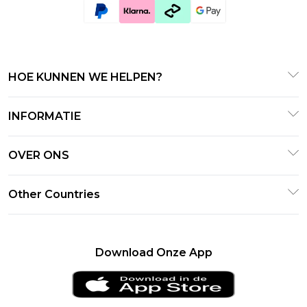
HOE KUNNEN WE HELPEN?
Klantenservice
INFORMATIE
Contact Opnemen
Algemene Voorwaarden
Retourneer uw bestelling
OVER ONS
Terms of Use
Bezorginformatie
Investeerdersrelaties
Klarna
Other Countries
Retourbeleid – Bijgewerkt januari 2026
Verklaring over moderne slavernij
PayPal
Maatgids
United Kingdom
Loopbanen
Privacybeleid
France
Download Onze App
Over cookies
Ireland
Studentenkorting - UNiDAYS
Netherlands
Studentenkorting - Student Beans