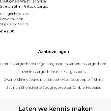
Elasticated Waist Technical
Stretch Slim Pintuck Cargo
Shorts
Gelegenheid:
Casual
Pasvorm:
Main
Stijl:
Cargo Shorts
€ 42,00
Aanbevelingen
Stretch Cargoshorts
Beige Cargoshorts
Katoenen Cargoshorts
Denim Cargoshorts
Kaki Cargoshorts
Zwarte Skinny Jeans Met Stretch
Witte Gestreepte T-Shirts
Satijnen Shorts
Nette Joggingbroeken
Ombre Hoodies
Terug naar hoofdinhoud
Laten we kennis maken