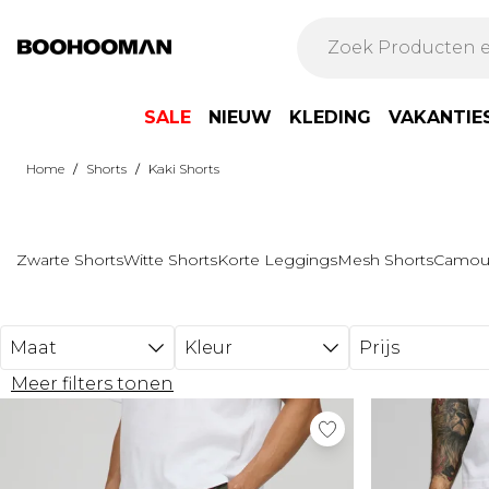
Ga naar hoofdinhoud
SALE
NIEUW
KLEDING
VAKANTIE
/
/
Home
Shorts
Kaki Shorts
Zwarte Shorts
Witte Shorts
Korte Leggings
Mesh Shorts
Camouf
Maat
Kleur
Prijs
Meer filters tonen