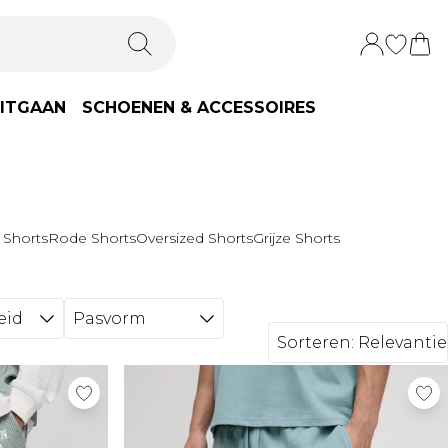
ITGAAN
SCHOENEN & ACCESSOIRES
 Shorts
Rode Shorts
Oversized Shorts
Grijze Shorts
eid
Pasvorm
Sorteren:
Relevantie