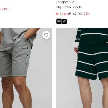
Lengte:
Mid
Stijl:
Effen Shorts
0
-71%
€ 12,00
€ 42,00
-71%