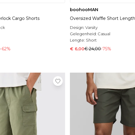
boohooMAN
erlock Cargo Shorts
Oversized Waffle Short Length
ock
Design:
Varsity
Gelegenheid:
Casual
Lengte:
Short
0
-62%
€ 6,00
€ 24,00
-75%