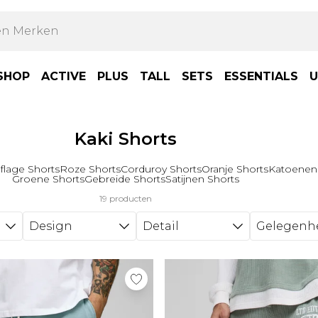
SHOP
ACTIVE
PLUS
TALL
SETS
ESSENTIALS
U
Kaki Shorts
lage Shorts
Roze Shorts
Corduroy Shorts
Oranje Shorts
Katoenen
Groene Shorts
Gebreide Shorts
Satijnen Shorts
19 producten
Design
Detail
Gelegenh