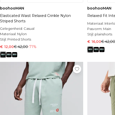
boohooMAN
boohooMAN
Elasticated Waist Relaxed Crinkle Nylon
Relaxed Fit Int
Striped Shorts
Materiaal:
Interl
Gelegenheid:
Casual
Pasvorm:
Main
Materiaal:
Nylon
Stijl:
plainshorts
Stijl:
Printed Shorts
€ 16,00
€ 42,0
€ 12,00
€ 42,00
-71%