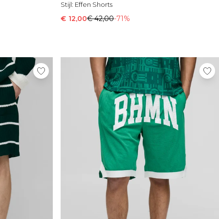
Stijl:
Effen Shorts
€ 12,00
€ 42,00
-71%