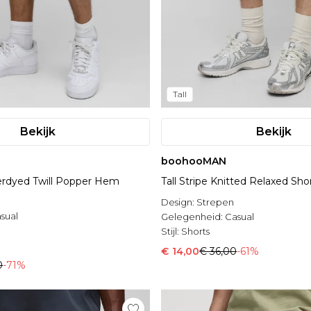
Tall
Bekijk
Bekijk
boohooMAN
erdyed Twill Popper Hem
Tall Stripe Knitted Relaxed Sho
Design:
Strepen
sual
Gelegenheid:
Casual
Stijl:
Shorts
€ 14,00
€ 36,00
-61%
0
-71%