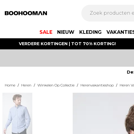
SALE
NIEUW
KLEDING
VAKANTIE
VERDERE KORTINGEN | TOT 70% KORTING!
De
Home
/
Heren
/
Winkelen Op Collectie
/
Herenvakantieshop
/
Heren Va