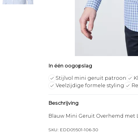
In één oogopslag
Stijlvol mini geruit patroon
K
Veelzijdige formele styling
Re
Beschrijving
Blauw Mini Geruit Overhemd me
SKU:
EDD09501-106-30