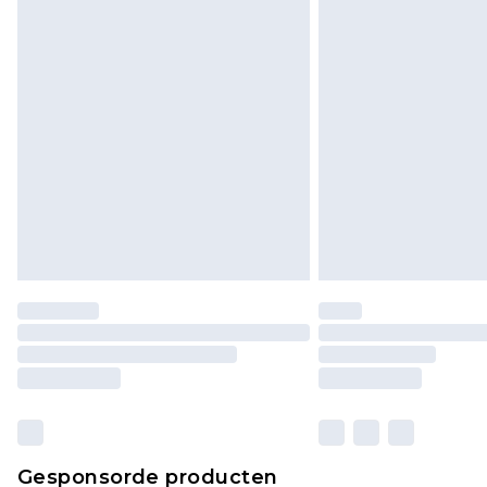
Klik
hier
om ons volledige retourbe
Gesponsorde producten