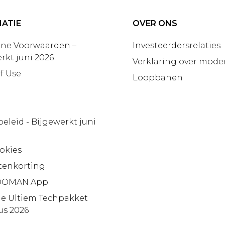
ATIE
OVER ONS
ne Voorwaarden –
Investeerdersrelaties
rkt juni 2026
Verklaring over moder
f Use
Loopbanen
beleid - Bijgewerkt juni
okies
tenkorting
OMAN App
ie Ultiem Techpakket
us 2026