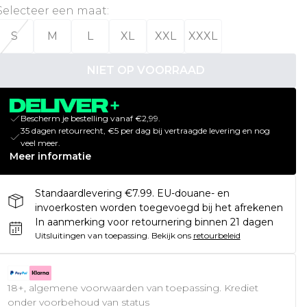
Selecteer een maat
:
S
M
L
XL
XXL
XXXL
NIET OP VOORRAAD
Bescherm je bestelling vanaf €2,99.
35 dagen retourrecht, €5 per dag bij vertraagde levering en nog
veel meer.
Meer informatie
Standaardlevering €7.99. EU-douane- en
invoerkosten worden toegevoegd bij het afrekenen
In aanmerking voor retournering binnen 21 dagen
Uitsluitingen van toepassing.
Bekijk ons
retourbeleid
18+, algemene voorwaarden van toepassing. Krediet
onder voorbehoud van status