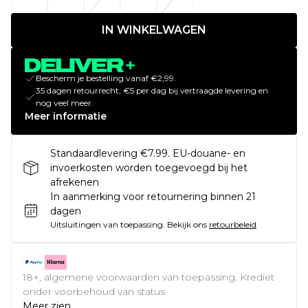
IN WINKELWAGEN
Bescherm je bestelling vanaf €2,99.
35 dagen retourrecht, €5 per dag bij vertraagde levering en
nog veel meer.
Meer informatie
Standaardlevering €7.99. EU-douane- en
invoerkosten worden toegevoegd bij het
afrekenen
In aanmerking voor retournering binnen 21
dagen
Uitsluitingen van toepassing.
Bekijk ons
retourbeleid
18+, algemene voorwaarden van toepassing. Krediet
onder voorbehoud van status
Meer zien