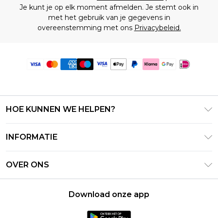
Je kunt je op elk moment afmelden. Je stemt ook in
met het gebruik van je gegevens in
overeenstemming met ons
Privacybeleid.
HOE KUNNEN WE HELPEN?
Klantenservice
INFORMATIE
Contact Opnemen
Algemene Voorwaarden – Bijgewerkt juni 2026
Retourneer uw bestelling
OVER ONS
Terms of Use
Bezorginformatie
Investeerdersrelaties
Klarna
Retourbeleid – Bijgewerkt mei 2026
Download onze app
Verklaring over moderne slavernij
PayPal
Maatgids
Loopbanen