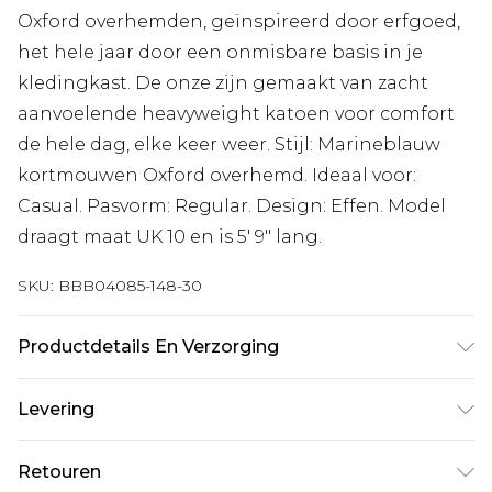
Oxford overhemden, geïnspireerd door erfgoed,
het hele jaar door een onmisbare basis in je
kledingkast. De onze zijn gemaakt van zacht
aanvoelende heavyweight katoen voor comfort
de hele dag, elke keer weer. Stijl: Marineblauw
kortmouwen Oxford overhemd. Ideaal voor:
Casual. Pasvorm: Regular. Design: Effen. Model
draagt maat UK 10 en is 5' 9" lang.
SKU:
BBB04085-148-30
Productdetails En Verzorging
100% katoen, machinewasbaar op 30 graden,
Levering
model draagt maat Medium
Standaardlevering Nederland
€7.99
Retouren
Tot 5 werkdagen