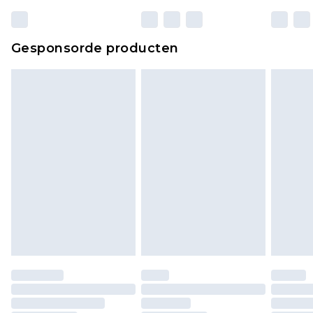
wettelijke rechten.
Klik
hier
om ons volledige retourbeleid te
Gesponsorde producten
bekijken.