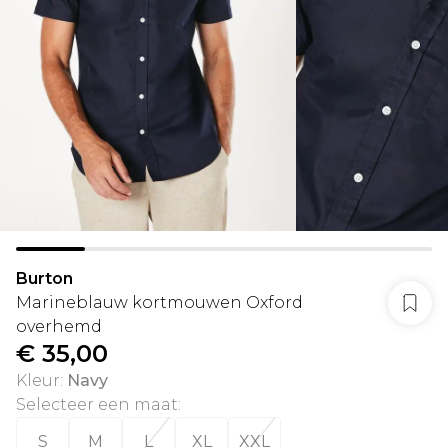
Burton
Marineblauw kortmouwen Oxford
overhemd
€ 35,00
Kleur
:
Navy
Selecteer een maat
:
S
M
L
XL
XXL