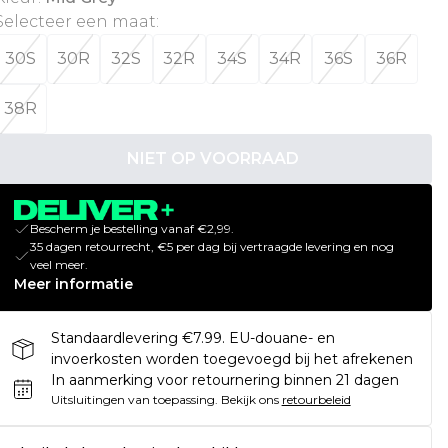
Selecteer een maat
:
30S
30R
32S
32R
34S
34R
36S
36R
38R
NIET OP VOORRAAD
Bescherm je bestelling vanaf €2,99.
35 dagen retourrecht, €5 per dag bij vertraagde levering en nog
veel meer.
Meer informatie
Standaardlevering €7.99. EU-douane- en
invoerkosten worden toegevoegd bij het afrekenen
In aanmerking voor retournering binnen 21 dagen
Uitsluitingen van toepassing.
Bekijk ons
retourbeleid