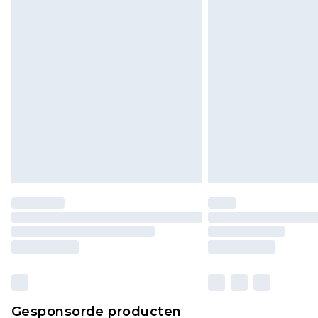
Klik
hier
om ons volledige retourbe
Gesponsorde producten