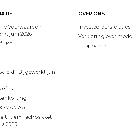
ATIE
OVER ONS
ne Voorwaarden –
Investeerdersrelaties
rkt juni 2026
Verklaring over moder
f Use
Loopbanen
beleid - Bijgewerkt juni
okies
tenkorting
OMAN App
ie Ultiem Techpakket
us 2026