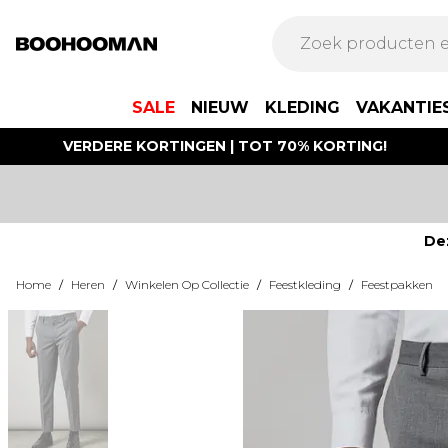
SALE
NIEUW
KLEDING
VAKANTIE
VERDERE KORTINGEN | TOT 70% KORTING!
De
Home
/
Heren
/
Winkelen Op Collectie
/
Feestkleding
/
Feestpakken