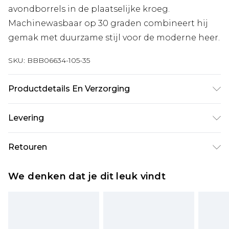
avondborrels in de plaatselijke kroeg.
Machinewasbaar op 30 graden combineert hij
gemak met duurzame stijl voor de moderne heer.
SKU:
BBB06634-105-35
Productdetails En Verzorging
Hoofd: 100% Polyester, Machinewasbaar op 30
Levering
graden, Model draagt maat ONESIZE
Standaardlevering Nederland
€7.99
Retouren
Tot 5 werkdagen
Is er iets niet helemaal in orde? U heeft 21 dagen
Expressdienst Nederland
€17.99
We denken dat je dit leuk vindt
vanaf de dag dat u het ontvangt om iets terug te
2 werkdagen.
sturen.
Alle belastingen en btw binnen de eu worden
Let op, we kunnen geen restituties aanbieden
door boohooman betaald.
voor modieuze gezichtsmaskers, cosmetica,