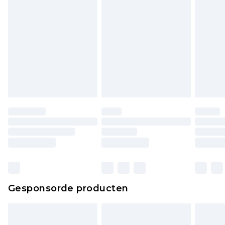
piercingsieraden, seksspeeltjes, en badkleding of
lingerie als de hygiënezegel niet op zijn plaats zit
of is verbroken.
Schoenen en/of kledingstukken moeten
ongedragen en ongewassen zijn met de
originele labels eraan bevestigd. Schoenen
moeten ook binnenshuis worden gepast.
Huishoudelijke artikelen, zoals beddengoed,
matrassen, toppers en kussens, moeten
ongebruikt zijn en in de originele, ongeopende
verpakking zitten. Dit heeft geen invloed op uw
wettelijke rechten.
Klik
hier
om ons volledige retourbeleid te
Gesponsorde producten
bekijken.