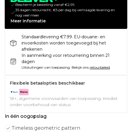
Bescherm je bestelling vanaf €2,99.
35 dagen retourrecht, €5 per dag bij vertraagde levering en
nog veel meer.
Meer informatie
Standaardlevering €7.99. EU-douane- en
invoerkosten worden toegevoegd bij het
afrekenen
In aanmerking voor retournering binnen 21
dagen
Uitsluitingen van toepassing.
Bekijk ons
retourbeleid
Flexibele betaalopties beschikbaar
18+, algemene voorwaarden van toepassing. Krediet
onder voorbehoud van status
In één oogopslag
Timeless geometric pattern