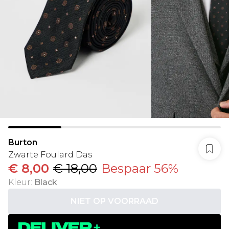
Burton
Zwarte Foulard Das
€ 8,00
€ 18,00
Bespaar 56%
Kleur
:
Black
NIET OP VOORRAAD