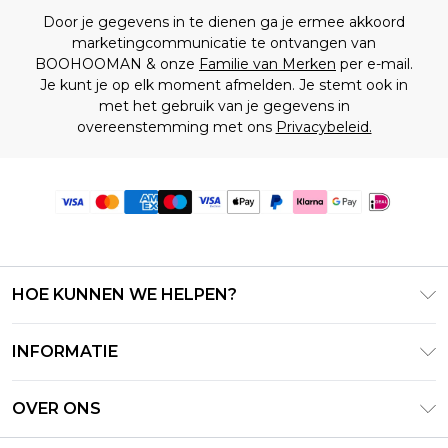
Door je gegevens in te dienen ga je ermee akkoord
marketingcommunicatie te ontvangen van
BOOHOOMAN & onze
Familie van Merken
per e-mail.
Je kunt je op elk moment afmelden. Je stemt ook in
met het gebruik van je gegevens in
overeenstemming met ons
Privacybeleid.
HOE KUNNEN WE HELPEN?
Klantenservice
INFORMATIE
Contact Opnemen
Algemene Voorwaarden – Bijgewerkt juni 2026
Retourneer uw bestelling
OVER ONS
Terms of Use
Bezorginformatie