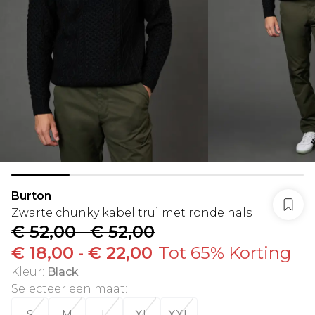
Burton
Zwarte chunky kabel trui met ronde hals
€ 52,00
-
€ 52,00
€ 18,00
-
€ 22,00
Tot 65% Korting
Kleur
:
Black
Selecteer een maat
:
S
M
L
XL
XXL