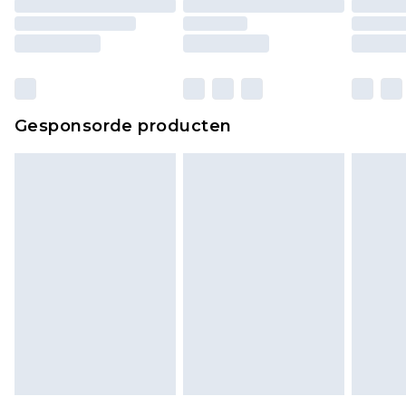
matrassen, toppers en kussens, moeten
ongebruikt zijn en in de originele, ongeopende
verpakking zitten. Dit heeft geen invloed op uw
wettelijke rechten.
Klik
hier
om ons volledige retourbeleid te
Gesponsorde producten
bekijken.