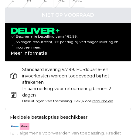
NIET OP VOORRAAD
Bescherm je bestelling vanaf €2,99.
35 dagen retourrecht, €5 per dag bij vertraagde levering en
nog veel meer.
Meer informatie
Standaardlevering €7.99. EU-douane- en
invoerkosten worden toegevoegd bij het
afrekenen
In aanmerking voor retournering binnen 21
dagen
Uitsluitingen van toepassing.
Bekijk ons
retourbeleid
Flexibele betaalopties beschikbaar
18+, algemene voorwaarden van toepassing. Krediet