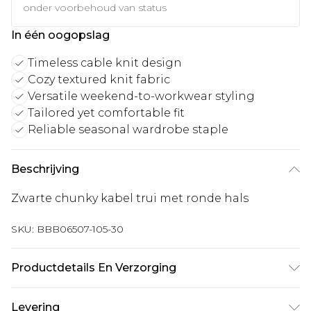
onder voorbehoud van status
In één oogopslag
Timeless cable knit design
Cozy textured knit fabric
Versatile weekend-to-workwear styling
Tailored yet comfortable fit
Reliable seasonal wardrobe staple
Beschrijving
Zwarte chunky kabel trui met ronde hals
SKU:
BBB06507-105-30
Productdetails En Verzorging
Main: 100% Acrylic
Levering