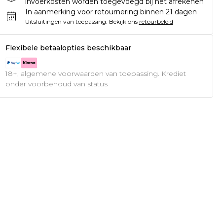
invoerkosten worden toegevoegd bij het afrekenen
In aanmerking voor retournering binnen 21 dagen
Uitsluitingen van toepassing.
Bekijk ons
retourbeleid
Flexibele betaalopties beschikbaar
18+, algemene voorwaarden van toepassing. Krediet
onder voorbehoud van status