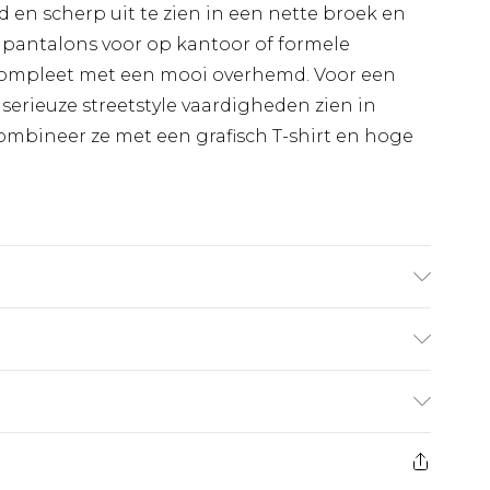
d en scherp uit te zien in een nette broek en
of pantalons voor op kantoor of formele
compleet met een mooi overhemd. Voor een
 serieuze streetstyle vaardigheden zien in
mbineer ze met een grafisch T-shirt en hoge
1,85 m & draagt UK maat M/32
€7.99
 heeft 21 dagen vanaf de dag dat u het ontvangt
€17.99