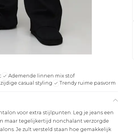
t
Ademende linnen mix stof
zijdige casual styling
Trendy ruime pasvorm
ntalon voor extra stijlpunten. Leg je jeans een
n maar tegelijkertijd nonchalant verzorgde
lons. Je zult versteld staan hoe gemakkelijk