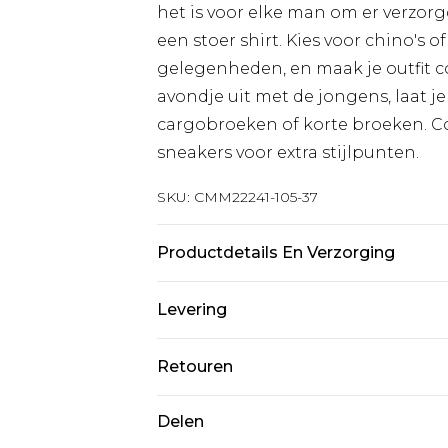
het is voor elke man om er verzorg
een stoer shirt. Kies voor chino's 
gelegenheden, en maak je outfit 
avondje uit met de jongens, laat je
cargobroeken of korte broeken. Co
sneakers voor extra stijlpunten.
SKU:
CMM22241-105-37
Productdetails En Verzorging
75% Viscose, 25% Linnen. Model is 
Levering
Standaardlevering Nederland
Retouren
Tot 5 werkdagen
Is er iets niet helemaal in orde? U
Delen
Expressdienst Nederland
om iets terug te sturen.
2 werkdagen.