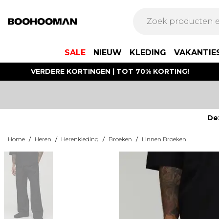
SALE
NIEUW
KLEDING
VAKANTIE
VERDERE KORTINGEN | TOT 70% KORTING!
De
Home
/
Heren
/
Herenkleding
/
Broeken
/
Linnen Broeken