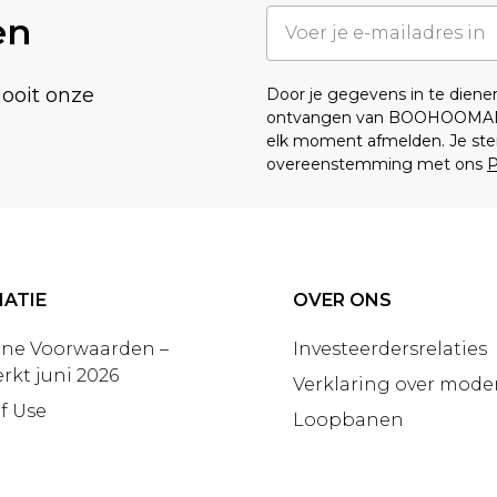
en
nooit onze
Door je gegevens in te dien
ontvangen van BOOHOOMA
elk moment afmelden. Je ste
overeenstemming met ons
P
ATIE
OVER ONS
ne Voorwaarden –
Investeerdersrelaties
rkt juni 2026
Verklaring over moder
f Use
Loopbanen