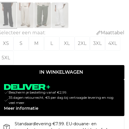
Selecteer een maat
:
Maattabel
XS
S
M
L
XL
2XL
3XL
4XL
5XL
IN WINKELWAGEN
Bescherm je bestelling vanaf €2,99.
35 dagen retourrecht, €5 per dag bij vertraagde levering en nog
veel meer.
Meer informatie
Standaardlevering €7.99. EU-douane- en