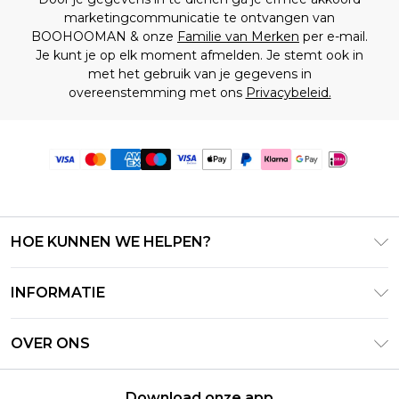
marketingcommunicatie te ontvangen van
BOOHOOMAN & onze
Familie van Merken
per e-mail.
Je kunt je op elk moment afmelden. Je stemt ook in
met het gebruik van je gegevens in
overeenstemming met ons
Privacybeleid.
HOE KUNNEN WE HELPEN?
Klantenservice
INFORMATIE
Contact Opnemen
Algemene Voorwaarden – Bijgewerkt juni 2026
Retourneer uw bestelling
OVER ONS
Terms of Use
Bezorginformatie
Investeerdersrelaties
Klarna
Retourbeleid – Bijgewerkt mei 2026
Download onze app