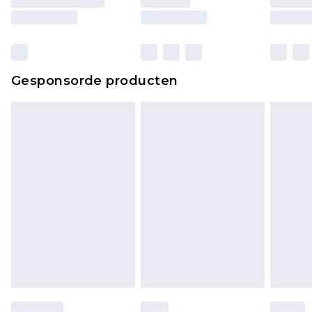
ongebruikt zijn en in de originele, ongeopende
verpakking zitten. Dit heeft geen invloed op uw
wettelijke rechten.
Klik
hier
om ons volledige retourbeleid te
Gesponsorde producten
bekijken.