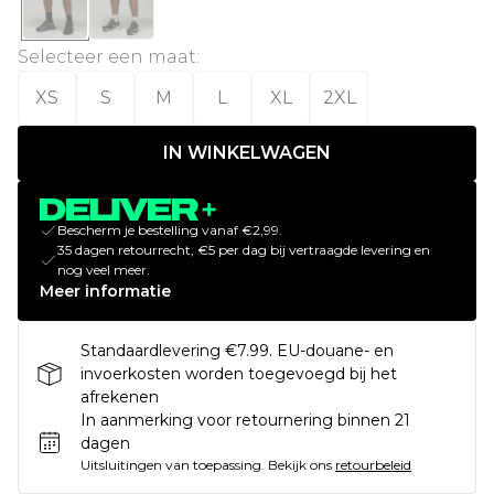
Selecteer een maat
:
XS
S
M
L
XL
2XL
IN WINKELWAGEN
Bescherm je bestelling vanaf €2,99.
35 dagen retourrecht, €5 per dag bij vertraagde levering en
nog veel meer.
Meer informatie
Standaardlevering €7.99. EU-douane- en
invoerkosten worden toegevoegd bij het
afrekenen
In aanmerking voor retournering binnen 21
dagen
Uitsluitingen van toepassing.
Bekijk ons
retourbeleid