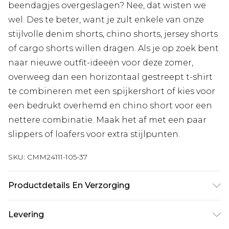
beendagjes overgeslagen? Nee, dat wisten we
wel. Des te beter, want je zult enkele van onze
stijlvolle denim shorts, chino shorts, jersey shorts
of cargo shorts willen dragen. Als je op zoek bent
naar nieuwe outfit-ideeën voor deze zomer,
overweeg dan een horizontaal gestreept t-shirt
te combineren met een spijkershort of kies voor
een bedrukt overhemd en chino short voor een
nettere combinatie. Maak het af met een paar
slippers of loafers voor extra stijlpunten.
SKU:
CMM24111-105-37
Productdetails En Verzorging
90% polyester, 10% elastaan. Model is 1,85 m en
Levering
draagt UK maat M/32